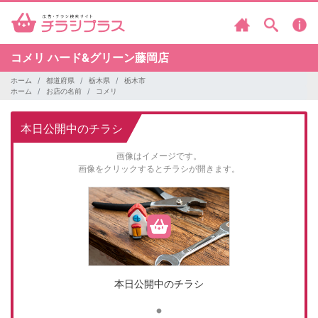
コメリ
ハード&グリーン藤岡店
ホーム
都道府県
栃木県
栃木市
ホーム
お店の名前
コメリ
本日公開中のチラシ
画像はイメージです。
画像をクリックするとチラシが開きます。
本日公開中のチラシ