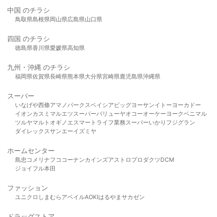
中国 のチラシ
鳥取県
島根県
岡山県
広島県
山口県
四国 のチラシ
徳島県
香川県
愛媛県
高知県
九州・沖縄 のチラシ
福岡県
佐賀県
長崎県
熊本県
大分県
宮崎県
鹿児島県
沖縄県
スーパー
いなげや
西條
アマノパークス
ベイシア
ビッグヨーサン
イトーヨーカドー
イオン
カスミ
マルエツ
スーパーバリュー
ヤオコー
オーケー
ヨークベニマル
ツルヤ
マルト
オギノ
エスマート
ライフ
業務スーパー
いかり
フジグラン
ダイレックス
サンエー
イズミヤ
ホームセンター
島忠
コメリ
ナフコ
コーナン
カインズ
アストロプロダクツ
DCM
ジョイフル本田
ファッション
ユニクロ
しまむら
アベイル
AOKI
はるやま
サカゼン
ドラッグストア