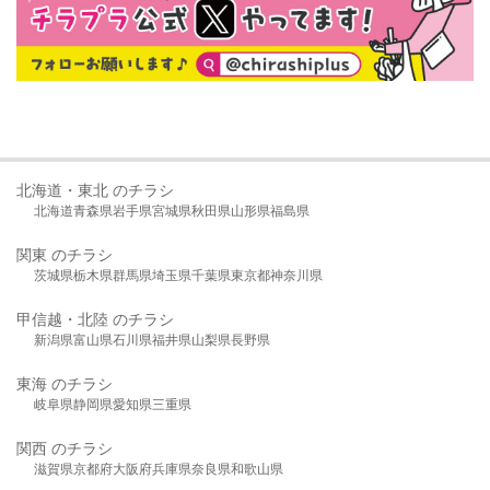
北海道・東北 のチラシ
北海道
青森県
岩手県
宮城県
秋田県
山形県
福島県
関東 のチラシ
茨城県
栃木県
群馬県
埼玉県
千葉県
東京都
神奈川県
甲信越・北陸 のチラシ
新潟県
富山県
石川県
福井県
山梨県
長野県
東海 のチラシ
岐阜県
静岡県
愛知県
三重県
関西 のチラシ
滋賀県
京都府
大阪府
兵庫県
奈良県
和歌山県