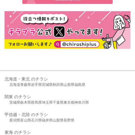
北海道・東北 のチラシ
北海道
青森県
岩手県
宮城県
秋田県
山形県
福島県
関東 のチラシ
茨城県
栃木県
群馬県
埼玉県
千葉県
東京都
神奈川県
甲信越・北陸 のチラシ
新潟県
富山県
石川県
福井県
山梨県
長野県
東海 のチラシ