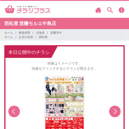
西松屋
室蘭モルエ中島店
ホーム
都道府県
北海道
室蘭市中
ホーム
お店の名前
西松屋
本日公開中のチラシ
画像はイメージです。
画像をクリックするとチラシが開きます。