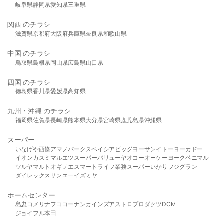
岐阜県
静岡県
愛知県
三重県
関西 のチラシ
滋賀県
京都府
大阪府
兵庫県
奈良県
和歌山県
中国 のチラシ
鳥取県
島根県
岡山県
広島県
山口県
四国 のチラシ
徳島県
香川県
愛媛県
高知県
九州・沖縄 のチラシ
福岡県
佐賀県
長崎県
熊本県
大分県
宮崎県
鹿児島県
沖縄県
スーパー
いなげや
西條
アマノパークス
ベイシア
ビッグヨーサン
イトーヨーカドー
イオン
カスミ
マルエツ
スーパーバリュー
ヤオコー
オーケー
ヨークベニマル
ツルヤ
マルト
オギノ
エスマート
ライフ
業務スーパー
いかり
フジグラン
ダイレックス
サンエー
イズミヤ
ホームセンター
島忠
コメリ
ナフコ
コーナン
カインズ
アストロプロダクツ
DCM
ジョイフル本田