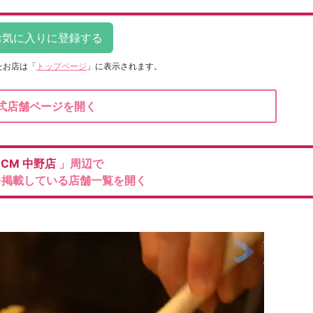
たお店は
「
トップページ
」に表示されます。
式店舗ページを開く
DCM
中野店
」周辺で
を掲載している店舗一覧を開く