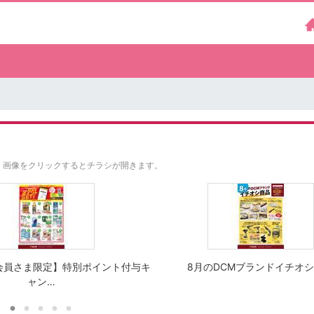
。
画像をクリックするとチラシが開きます。
会員さま限定】特別ポイント付与キ
8月のDCMブランドイチオ
ャン…