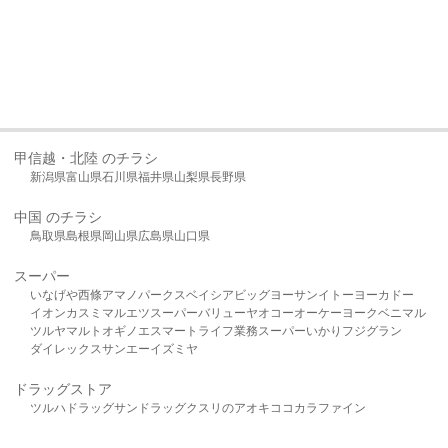
甲信越・北陸 のチラシ
新潟県
富山県
石川県
福井県
山梨県
長野県
中国 のチラシ
鳥取県
島根県
岡山県
広島県
山口県
スーパー
いなげや
西條
アマノパークス
ベイシア
ビッグヨーサン
イトーヨーカドー
イオン
カスミ
マルエツ
スーパーバリュー
ヤオコー
オーケー
ヨークベニマル
ツルヤ
マルト
オギノ
エスマート
ライフ
業務スーパー
いかり
フジグラン
ダイレックス
サンエー
イズミヤ
ドラッグストア
ツルハドラッグ
サンドラッグ
クスリのアオキ
ココカラファイン