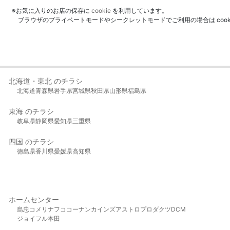
※お気に入りのお店の保存に
cookie
を利用しています。
ブラウザのプライベートモードやシークレットモードでご利用の場合は coo
北海道・東北 のチラシ
北海道
青森県
岩手県
宮城県
秋田県
山形県
福島県
東海 のチラシ
岐阜県
静岡県
愛知県
三重県
四国 のチラシ
徳島県
香川県
愛媛県
高知県
ホームセンター
島忠
コメリ
ナフコ
コーナン
カインズ
アストロプロダクツ
DCM
ジョイフル本田