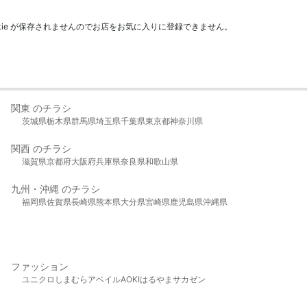
kie が保存されませんのでお店をお気に入りに登録できません。
関東 のチラシ
茨城県
栃木県
群馬県
埼玉県
千葉県
東京都
神奈川県
関西 のチラシ
滋賀県
京都府
大阪府
兵庫県
奈良県
和歌山県
九州・沖縄 のチラシ
福岡県
佐賀県
長崎県
熊本県
大分県
宮崎県
鹿児島県
沖縄県
ファッション
ユニクロ
しまむら
アベイル
AOKI
はるやま
サカゼン