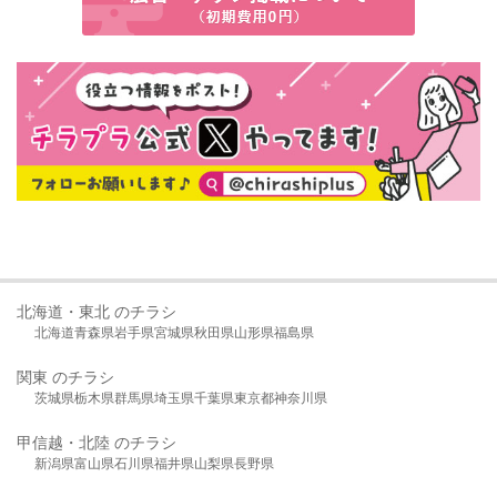
北海道・東北 のチラシ
北海道
青森県
岩手県
宮城県
秋田県
山形県
福島県
関東 のチラシ
茨城県
栃木県
群馬県
埼玉県
千葉県
東京都
神奈川県
甲信越・北陸 のチラシ
新潟県
富山県
石川県
福井県
山梨県
長野県