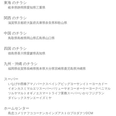
東海 のチラシ
岐阜県
静岡県
愛知県
三重県
関西 のチラシ
滋賀県
京都府
大阪府
兵庫県
奈良県
和歌山県
中国 のチラシ
鳥取県
島根県
岡山県
広島県
山口県
四国 のチラシ
徳島県
香川県
愛媛県
高知県
九州・沖縄 のチラシ
福岡県
佐賀県
長崎県
熊本県
大分県
宮崎県
鹿児島県
沖縄県
スーパー
いなげや
西條
アマノパークス
ベイシア
ビッグヨーサン
イトーヨーカドー
イオン
カスミ
マルエツ
スーパーバリュー
ヤオコー
オーケー
ヨークベニマル
ツルヤ
マルト
オギノ
エスマート
ライフ
業務スーパー
いかり
フジグラン
ダイレックス
サンエー
イズミヤ
ホームセンター
島忠
コメリ
ナフコ
コーナン
カインズ
アストロプロダクツ
DCM