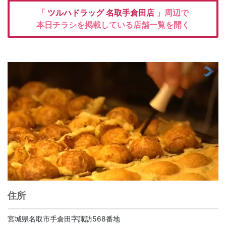
「
ツルハドラッグ
名取手倉田店
」周辺で
本日チラシを掲載している店舗一覧を開く
住所
宮城県名取市手倉田字諏訪568番地