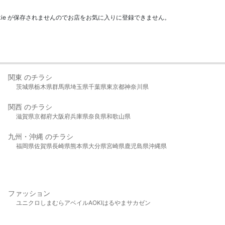
kie が保存されませんのでお店をお気に入りに登録できません。
関東 のチラシ
茨城県
栃木県
群馬県
埼玉県
千葉県
東京都
神奈川県
関西 のチラシ
滋賀県
京都府
大阪府
兵庫県
奈良県
和歌山県
九州・沖縄 のチラシ
福岡県
佐賀県
長崎県
熊本県
大分県
宮崎県
鹿児島県
沖縄県
ファッション
ユニクロ
しまむら
アベイル
AOKI
はるやま
サカゼン