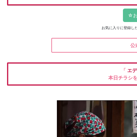
お気に入りに登録し
公
「
エデ
本日チラシ