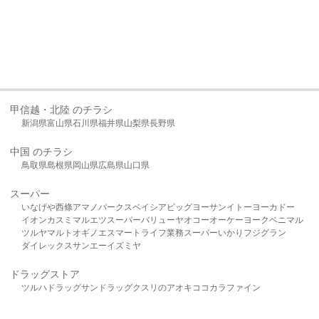
甲信越・北陸 のチラシ
新潟県
富山県
石川県
福井県
山梨県
長野県
中国 のチラシ
鳥取県
島根県
岡山県
広島県
山口県
スーパー
いなげや
西條
アマノパークス
ベイシア
ビッグヨーサン
イトーヨーカドー
イオン
カスミ
マルエツ
スーパーバリュー
ヤオコー
オーケー
ヨークベニマル
ツルヤ
マルト
オギノ
エスマート
ライフ
業務スーパー
いかり
フジグラン
ダイレックス
サンエー
イズミヤ
ドラッグストア
ツルハドラッグ
サンドラッグ
クスリのアオキ
ココカラファイン