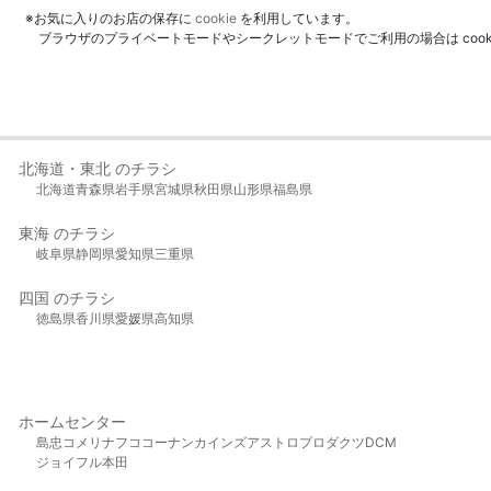
※お気に入りのお店の保存に
cookie
を利用しています。
ブラウザのプライベートモードやシークレットモードでご利用の場合は coo
北海道・東北 のチラシ
北海道
青森県
岩手県
宮城県
秋田県
山形県
福島県
東海 のチラシ
岐阜県
静岡県
愛知県
三重県
四国 のチラシ
徳島県
香川県
愛媛県
高知県
ホームセンター
島忠
コメリ
ナフコ
コーナン
カインズ
アストロプロダクツ
DCM
ジョイフル本田