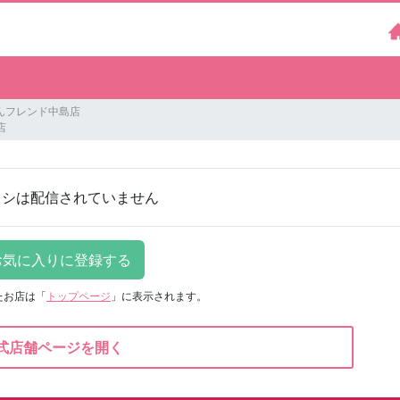
んフレンド中島店
店
ラシは配信されていません
たお店は
「
トップページ
」に表示されます。
式店舗ページを開く