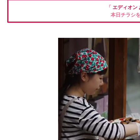
「
エディオン
本日チラシ