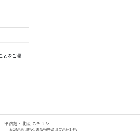
ことをご理
甲信越・北陸 のチラシ
新潟県
富山県
石川県
福井県
山梨県
長野県