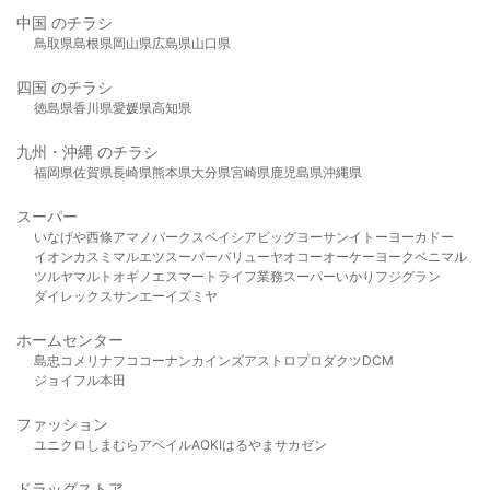
中国 のチラシ
鳥取県
島根県
岡山県
広島県
山口県
四国 のチラシ
徳島県
香川県
愛媛県
高知県
九州・沖縄 のチラシ
福岡県
佐賀県
長崎県
熊本県
大分県
宮崎県
鹿児島県
沖縄県
スーパー
いなげや
西條
アマノパークス
ベイシア
ビッグヨーサン
イトーヨーカドー
イオン
カスミ
マルエツ
スーパーバリュー
ヤオコー
オーケー
ヨークベニマル
ツルヤ
マルト
オギノ
エスマート
ライフ
業務スーパー
いかり
フジグラン
ダイレックス
サンエー
イズミヤ
ホームセンター
島忠
コメリ
ナフコ
コーナン
カインズ
アストロプロダクツ
DCM
ジョイフル本田
ファッション
ユニクロ
しまむら
アベイル
AOKI
はるやま
サカゼン
ドラッグストア