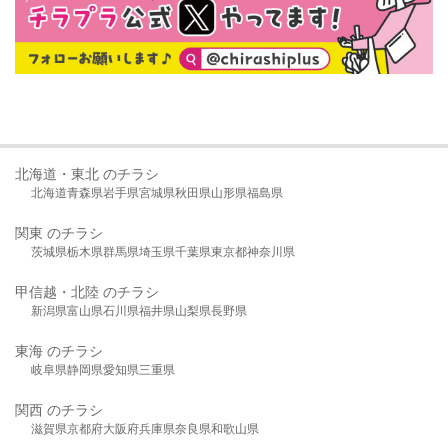
北海道・東北 のチラシ
北海道
青森県
岩手県
宮城県
秋田県
山形県
福島県
関東 のチラシ
茨城県
栃木県
群馬県
埼玉県
千葉県
東京都
神奈川県
甲信越・北陸 のチラシ
新潟県
富山県
石川県
福井県
山梨県
長野県
東海 のチラシ
岐阜県
静岡県
愛知県
三重県
関西 のチラシ
滋賀県
京都府
大阪府
兵庫県
奈良県
和歌山県