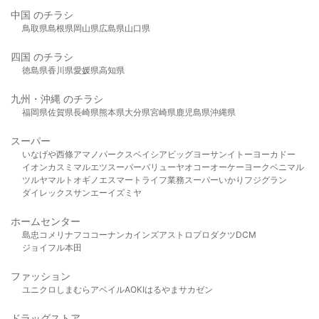
中国 のチラシ
鳥取県
島根県
岡山県
広島県
山口県
四国 のチラシ
徳島県
香川県
愛媛県
高知県
九州・沖縄 のチラシ
福岡県
佐賀県
長崎県
熊本県
大分県
宮崎県
鹿児島県
沖縄県
スーパー
いなげや
西條
アマノパークス
ベイシア
ビッグヨーサン
イトーヨーカドー
イオン
カスミ
マルエツ
スーパーバリュー
ヤオコー
オーケー
ヨークベニマル
ツルヤ
マルト
オギノ
エスマート
ライフ
業務スーパー
いかり
フジグラン
ダイレックス
サンエー
イズミヤ
ホームセンター
島忠
コメリ
ナフコ
コーナン
カインズ
アストロプロダクツ
DCM
ジョイフル本田
ファッション
ユニクロ
しまむら
アベイル
AOKI
はるやま
サカゼン
ドラッグストア