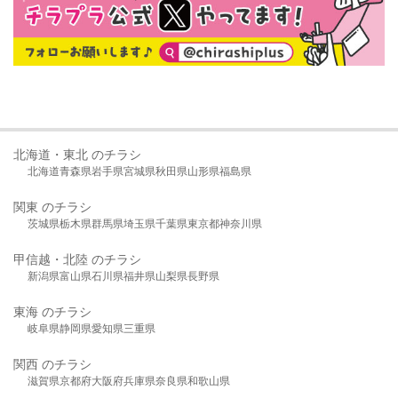
北海道・東北 のチラシ
北海道
青森県
岩手県
宮城県
秋田県
山形県
福島県
関東 のチラシ
茨城県
栃木県
群馬県
埼玉県
千葉県
東京都
神奈川県
甲信越・北陸 のチラシ
新潟県
富山県
石川県
福井県
山梨県
長野県
東海 のチラシ
岐阜県
静岡県
愛知県
三重県
関西 のチラシ
滋賀県
京都府
大阪府
兵庫県
奈良県
和歌山県