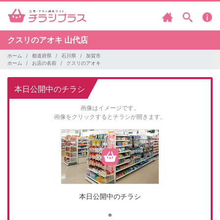
クスリのアオキ
山代店
ホーム
都道府県
石川県
加賀市
ホーム
お店の名前
クスリのアオキ
本日公開中のチラシ
画像はイメージです。
画像をクリックするとチラシが開きます。
本日公開中のチラシ