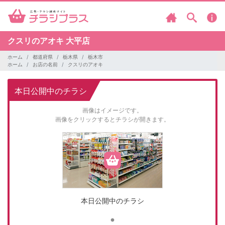
クスリのアオキ
大平店
ホーム
都道府県
栃木県
栃木市
ホーム
お店の名前
クスリのアオキ
本日公開中のチラシ
画像はイメージです。
画像をクリックするとチラシが開きます。
本日公開中のチラシ