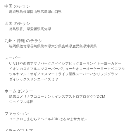
中国 のチラシ
鳥取県
島根県
岡山県
広島県
山口県
四国 のチラシ
徳島県
香川県
愛媛県
高知県
九州・沖縄 のチラシ
福岡県
佐賀県
長崎県
熊本県
大分県
宮崎県
鹿児島県
沖縄県
スーパー
いなげや
西條
アマノパークス
ベイシア
ビッグヨーサン
イトーヨーカドー
イオン
カスミ
マルエツ
スーパーバリュー
ヤオコー
オーケー
ヨークベニマル
ツルヤ
マルト
オギノ
エスマート
ライフ
業務スーパー
いかり
フジグラン
ダイレックス
サンエー
イズミヤ
ホームセンター
島忠
コメリ
ナフコ
コーナン
カインズ
アストロプロダクツ
DCM
ジョイフル本田
ファッション
ユニクロ
しまむら
アベイル
AOKI
はるやま
サカゼン
ドラッグストア