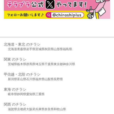
北海道・東北 のチラシ
北海道
青森県
岩手県
宮城県
秋田県
山形県
福島県
関東 のチラシ
茨城県
栃木県
群馬県
埼玉県
千葉県
東京都
神奈川県
甲信越・北陸 のチラシ
新潟県
富山県
石川県
福井県
山梨県
長野県
東海 のチラシ
岐阜県
静岡県
愛知県
三重県
関西 のチラシ
滋賀県
京都府
大阪府
兵庫県
奈良県
和歌山県