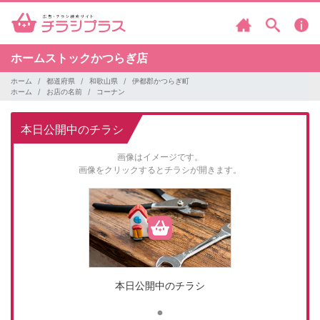
ホームストックかつらぎ店
ホーム
都道府県
和歌山県
伊都郡かつらぎ町
ホーム
お店の名前
コーナン
本日公開中のチラシ
画像はイメージです。
画像をクリックするとチラシが開きます。
本日公開中のチラシ