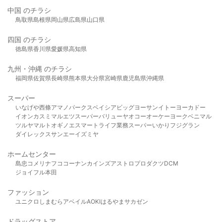
中国 のチラシ
鳥取県
島根県
岡山県
広島県
山口県
四国 のチラシ
徳島県
香川県
愛媛県
高知県
九州・沖縄 のチラシ
福岡県
佐賀県
長崎県
熊本県
大分県
宮崎県
鹿児島県
沖縄県
スーパー
いなげや
西條
アマノパークス
ベイシア
ビッグヨーサン
イトーヨーカドー
イオン
カスミ
マルエツ
スーパーバリュー
ヤオコー
オーケー
ヨークベニマル
ツルヤ
マルト
オギノ
エスマート
ライフ
業務スーパー
いかり
フジグラン
ダイレックス
サンエー
イズミヤ
ホームセンター
島忠
コメリ
ナフコ
コーナン
カインズ
アストロプロダクツ
DCM
ジョイフル本田
ファッション
ユニクロ
しまむら
アベイル
AOKI
はるやま
サカゼン
ドラッグストア