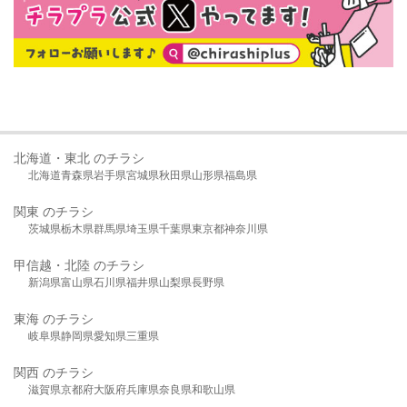
北海道・東北 のチラシ
北海道
青森県
岩手県
宮城県
秋田県
山形県
福島県
関東 のチラシ
茨城県
栃木県
群馬県
埼玉県
千葉県
東京都
神奈川県
甲信越・北陸 のチラシ
新潟県
富山県
石川県
福井県
山梨県
長野県
東海 のチラシ
岐阜県
静岡県
愛知県
三重県
関西 のチラシ
滋賀県
京都府
大阪府
兵庫県
奈良県
和歌山県