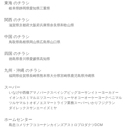
東海 のチラシ
岐阜県
静岡県
愛知県
三重県
関西 のチラシ
滋賀県
京都府
大阪府
兵庫県
奈良県
和歌山県
中国 のチラシ
鳥取県
島根県
岡山県
広島県
山口県
四国 のチラシ
徳島県
香川県
愛媛県
高知県
九州・沖縄 のチラシ
福岡県
佐賀県
長崎県
熊本県
大分県
宮崎県
鹿児島県
沖縄県
スーパー
いなげや
西條
アマノパークス
ベイシア
ビッグヨーサン
イトーヨーカドー
イオン
カスミ
マルエツ
スーパーバリュー
ヤオコー
オーケー
ヨークベニマル
ツルヤ
マルト
オギノ
エスマート
ライフ
業務スーパー
いかり
フジグラン
ダイレックス
サンエー
イズミヤ
ホームセンター
島忠
コメリ
ナフコ
コーナン
カインズ
アストロプロダクツ
DCM