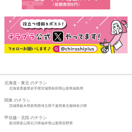
北海道・東北 のチラシ
北海道
青森県
岩手県
宮城県
秋田県
山形県
福島県
関東 のチラシ
茨城県
栃木県
群馬県
埼玉県
千葉県
東京都
神奈川県
甲信越・北陸 のチラシ
新潟県
富山県
石川県
福井県
山梨県
長野県