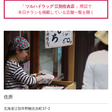
「
ツルハドラッグ
江別住吉店
」周辺で
本日チラシを掲載している店舗一覧を開く
住所
北海道江別市野幌住吉町37-2