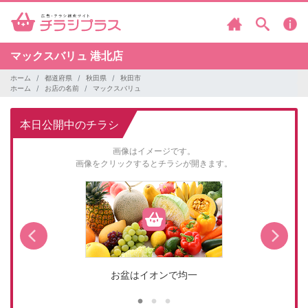
マックスバリュ
港北店
ホーム
都道府県
秋田県
秋田市
ホーム
お店の名前
マックスバリュ
本日公開中のチラシ
画像はイメージです。
画像をクリックするとチラシが開きます。
お盆はイオンで均一