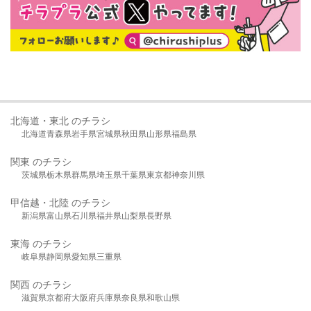
北海道・東北 のチラシ
北海道
青森県
岩手県
宮城県
秋田県
山形県
福島県
関東 のチラシ
茨城県
栃木県
群馬県
埼玉県
千葉県
東京都
神奈川県
甲信越・北陸 のチラシ
新潟県
富山県
石川県
福井県
山梨県
長野県
東海 のチラシ
岐阜県
静岡県
愛知県
三重県
関西 のチラシ
滋賀県
京都府
大阪府
兵庫県
奈良県
和歌山県