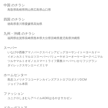
中国 のチラシ
鳥取県
島根県
岡山県
広島県
山口県
四国 のチラシ
徳島県
香川県
愛媛県
高知県
九州・沖縄 のチラシ
福岡県
佐賀県
長崎県
熊本県
大分県
宮崎県
鹿児島県
沖縄県
スーパー
いなげや
西條
アマノパークス
ベイシア
ビッグヨーサン
イトーヨーカドー
イオン
カスミ
マルエツ
スーパーバリュー
ヤオコー
オーケー
ヨークベニマル
ツルヤ
マルト
オギノ
エスマート
ライフ
業務スーパー
いかり
フジグラン
ダイレックス
サンエー
イズミヤ
ホームセンター
島忠
コメリ
ナフコ
コーナン
カインズ
アストロプロダクツ
DCM
ジョイフル本田
ファッション
ユニクロ
しまむら
アベイル
AOKI
はるやま
サカゼン
ドラッグストア