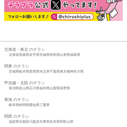
北海道・東北 のチラシ
北海道
青森県
岩手県
宮城県
秋田県
山形県
福島県
関東 のチラシ
茨城県
栃木県
群馬県
埼玉県
千葉県
東京都
神奈川県
甲信越・北陸 のチラシ
新潟県
富山県
石川県
福井県
山梨県
長野県
東海 のチラシ
岐阜県
静岡県
愛知県
三重県
関西 のチラシ
滋賀県
京都府
大阪府
兵庫県
奈良県
和歌山県