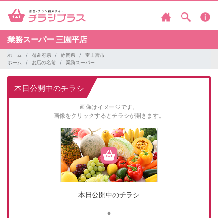
業務スーパー
三園平店
ホーム
都道府県
静岡県
富士宮市
ホーム
お店の名前
業務スーパー
本日公開中のチラシ
画像はイメージです。
画像をクリックするとチラシが開きます。
本日公開中のチラシ