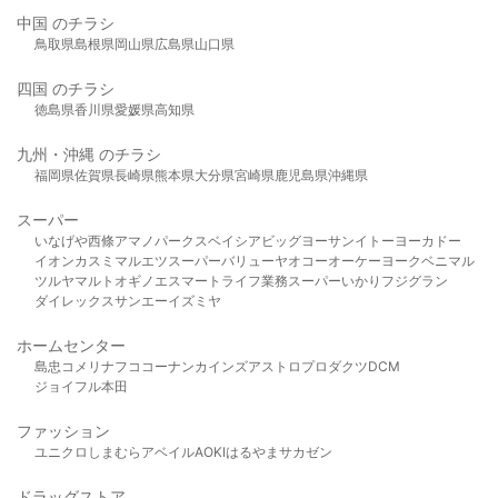
中国 のチラシ
鳥取県
島根県
岡山県
広島県
山口県
四国 のチラシ
徳島県
香川県
愛媛県
高知県
九州・沖縄 のチラシ
福岡県
佐賀県
長崎県
熊本県
大分県
宮崎県
鹿児島県
沖縄県
スーパー
いなげや
西條
アマノパークス
ベイシア
ビッグヨーサン
イトーヨーカドー
イオン
カスミ
マルエツ
スーパーバリュー
ヤオコー
オーケー
ヨークベニマル
ツルヤ
マルト
オギノ
エスマート
ライフ
業務スーパー
いかり
フジグラン
ダイレックス
サンエー
イズミヤ
ホームセンター
島忠
コメリ
ナフコ
コーナン
カインズ
アストロプロダクツ
DCM
ジョイフル本田
ファッション
ユニクロ
しまむら
アベイル
AOKI
はるやま
サカゼン
ドラッグストア