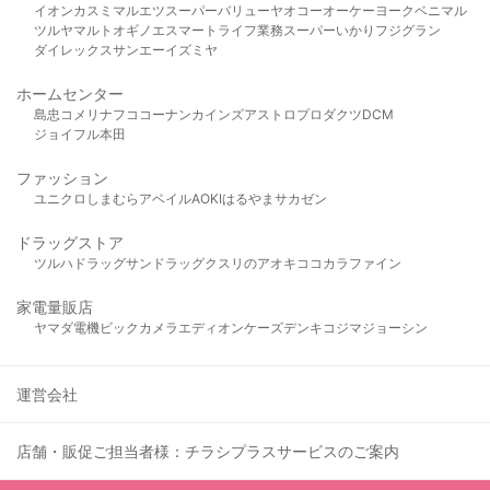
イオン
カスミ
マルエツ
スーパーバリュー
ヤオコー
オーケー
ヨークベニマル
ツルヤ
マルト
オギノ
エスマート
ライフ
業務スーパー
いかり
フジグラン
ダイレックス
サンエー
イズミヤ
ホームセンター
島忠
コメリ
ナフコ
コーナン
カインズ
アストロプロダクツ
DCM
ジョイフル本田
ファッション
ユニクロ
しまむら
アベイル
AOKI
はるやま
サカゼン
ドラッグストア
ツルハドラッグ
サンドラッグ
クスリのアオキ
ココカラファイン
家電量販店
ヤマダ電機
ビックカメラ
エディオン
ケーズデンキ
コジマ
ジョーシン
運営会社
店舗・販促ご担当者様：チラシプラスサービスのご案内