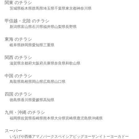
関東 のチラシ
茨城県
栃木県
群馬県
埼玉県
千葉県
東京都
神奈川県
甲信越・北陸 のチラシ
新潟県
富山県
石川県
福井県
山梨県
長野県
東海 のチラシ
岐阜県
静岡県
愛知県
三重県
関西 のチラシ
滋賀県
京都府
大阪府
兵庫県
奈良県
和歌山県
中国 のチラシ
鳥取県
島根県
岡山県
広島県
山口県
四国 のチラシ
徳島県
香川県
愛媛県
高知県
九州・沖縄 のチラシ
福岡県
佐賀県
長崎県
熊本県
大分県
宮崎県
鹿児島県
沖縄県
スーパー
いなげや
西條
アマノパークス
ベイシア
ビッグヨーサン
イトーヨーカドー