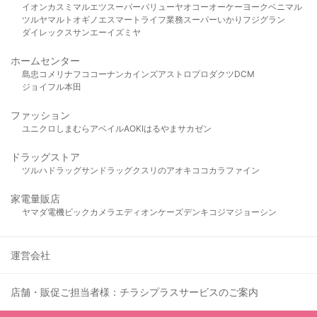
イオン
カスミ
マルエツ
スーパーバリュー
ヤオコー
オーケー
ヨークベニマル
ツルヤ
マルト
オギノ
エスマート
ライフ
業務スーパー
いかり
フジグラン
ダイレックス
サンエー
イズミヤ
ホームセンター
島忠
コメリ
ナフコ
コーナン
カインズ
アストロプロダクツ
DCM
ジョイフル本田
ファッション
ユニクロ
しまむら
アベイル
AOKI
はるやま
サカゼン
ドラッグストア
ツルハドラッグ
サンドラッグ
クスリのアオキ
ココカラファイン
家電量販店
ヤマダ電機
ビックカメラ
エディオン
ケーズデンキ
コジマ
ジョーシン
運営会社
店舗・販促ご担当者様：チラシプラスサービスのご案内