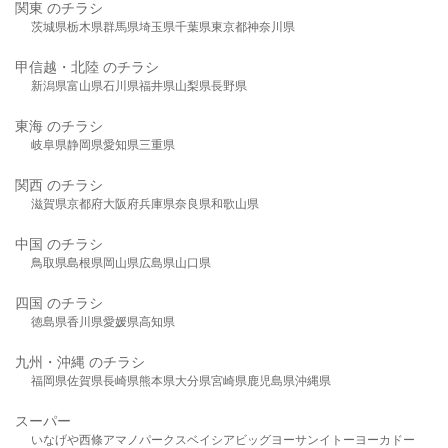
関東 のチラシ
茨城県
栃木県
群馬県
埼玉県
千葉県
東京都
神奈川県
甲信越・北陸 のチラシ
新潟県
富山県
石川県
福井県
山梨県
長野県
東海 のチラシ
岐阜県
静岡県
愛知県
三重県
関西 のチラシ
滋賀県
京都府
大阪府
兵庫県
奈良県
和歌山県
中国 のチラシ
鳥取県
島根県
岡山県
広島県
山口県
四国 のチラシ
徳島県
香川県
愛媛県
高知県
九州・沖縄 のチラシ
福岡県
佐賀県
長崎県
熊本県
大分県
宮崎県
鹿児島県
沖縄県
スーパー
いなげや
西條
アマノパークス
ベイシア
ビッグヨーサン
イトーヨーカドー