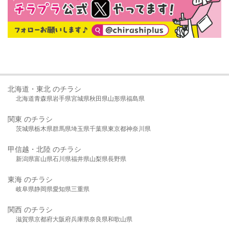
北海道・東北 のチラシ
北海道
青森県
岩手県
宮城県
秋田県
山形県
福島県
関東 のチラシ
茨城県
栃木県
群馬県
埼玉県
千葉県
東京都
神奈川県
甲信越・北陸 のチラシ
新潟県
富山県
石川県
福井県
山梨県
長野県
東海 のチラシ
岐阜県
静岡県
愛知県
三重県
関西 のチラシ
滋賀県
京都府
大阪府
兵庫県
奈良県
和歌山県