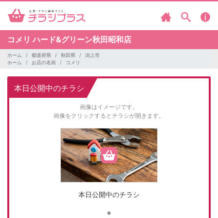
コメリ
ハード&グリーン秋田昭和店
ホーム
都道府県
秋田県
潟上市
ホーム
お店の名前
コメリ
本日公開中のチラシ
画像はイメージです。
画像をクリックするとチラシが開きます。
本日公開中のチラシ