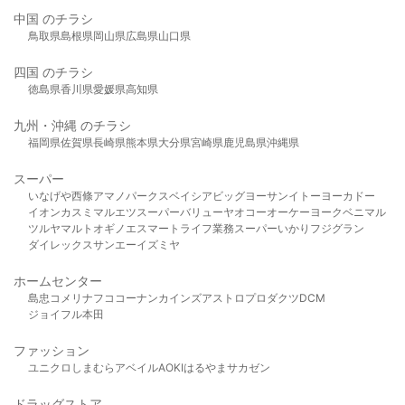
中国 のチラシ
鳥取県
島根県
岡山県
広島県
山口県
四国 のチラシ
徳島県
香川県
愛媛県
高知県
九州・沖縄 のチラシ
福岡県
佐賀県
長崎県
熊本県
大分県
宮崎県
鹿児島県
沖縄県
スーパー
いなげや
西條
アマノパークス
ベイシア
ビッグヨーサン
イトーヨーカドー
イオン
カスミ
マルエツ
スーパーバリュー
ヤオコー
オーケー
ヨークベニマル
ツルヤ
マルト
オギノ
エスマート
ライフ
業務スーパー
いかり
フジグラン
ダイレックス
サンエー
イズミヤ
ホームセンター
島忠
コメリ
ナフコ
コーナン
カインズ
アストロプロダクツ
DCM
ジョイフル本田
ファッション
ユニクロ
しまむら
アベイル
AOKI
はるやま
サカゼン
ドラッグストア