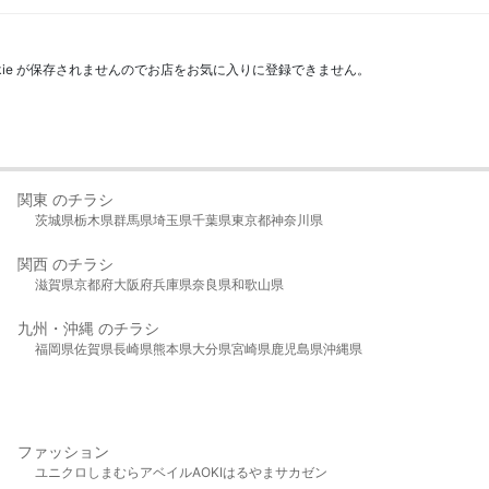
kie が保存されませんのでお店をお気に入りに登録できません。
関東 のチラシ
茨城県
栃木県
群馬県
埼玉県
千葉県
東京都
神奈川県
関西 のチラシ
滋賀県
京都府
大阪府
兵庫県
奈良県
和歌山県
九州・沖縄 のチラシ
福岡県
佐賀県
長崎県
熊本県
大分県
宮崎県
鹿児島県
沖縄県
ファッション
ユニクロ
しまむら
アベイル
AOKI
はるやま
サカゼン