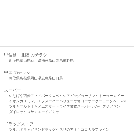
甲信越・北陸 のチラシ
新潟県
富山県
石川県
福井県
山梨県
長野県
中国 のチラシ
鳥取県
島根県
岡山県
広島県
山口県
スーパー
いなげや
西條
アマノパークス
ベイシア
ビッグヨーサン
イトーヨーカドー
イオン
カスミ
マルエツ
スーパーバリュー
ヤオコー
オーケー
ヨークベニマル
ツルヤ
マルト
オギノ
エスマート
ライフ
業務スーパー
いかり
フジグラン
ダイレックス
サンエー
イズミヤ
ドラッグストア
ツルハドラッグ
サンドラッグ
クスリのアオキ
ココカラファイン