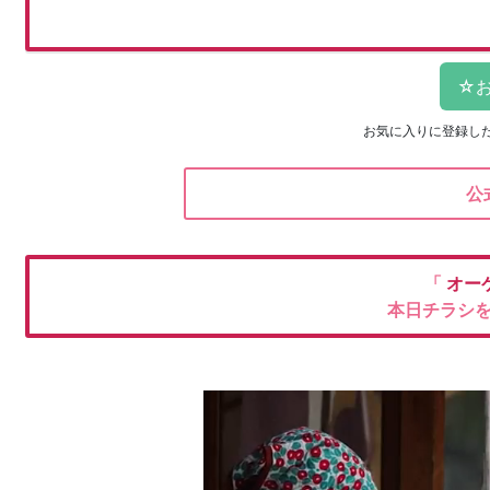
お気に入りに登録し
公
「
オー
本日チラシ