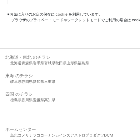
※お気に入りのお店の保存に
cookie
を利用しています。
ブラウザのプライベートモードやシークレットモードでご利用の場合は coo
北海道・東北 のチラシ
北海道
青森県
岩手県
宮城県
秋田県
山形県
福島県
東海 のチラシ
岐阜県
静岡県
愛知県
三重県
四国 のチラシ
徳島県
香川県
愛媛県
高知県
ホームセンター
島忠
コメリ
ナフコ
コーナン
カインズ
アストロプロダクツ
DCM