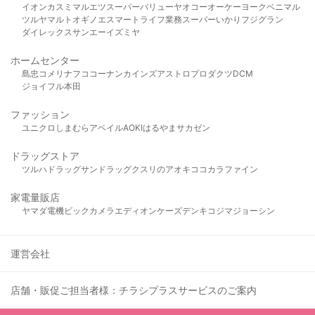
イオン
カスミ
マルエツ
スーパーバリュー
ヤオコー
オーケー
ヨークベニマル
ツルヤ
マルト
オギノ
エスマート
ライフ
業務スーパー
いかり
フジグラン
ダイレックス
サンエー
イズミヤ
ホームセンター
島忠
コメリ
ナフコ
コーナン
カインズ
アストロプロダクツ
DCM
ジョイフル本田
ファッション
ユニクロ
しまむら
アベイル
AOKI
はるやま
サカゼン
ドラッグストア
ツルハドラッグ
サンドラッグ
クスリのアオキ
ココカラファイン
家電量販店
ヤマダ電機
ビックカメラ
エディオン
ケーズデンキ
コジマ
ジョーシン
運営会社
店舗・販促ご担当者様：チラシプラスサービスのご案内