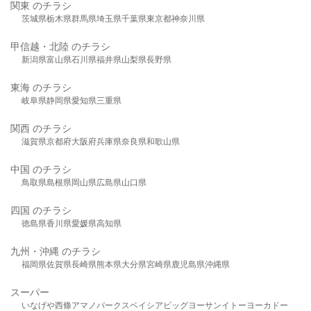
関東 のチラシ
茨城県
栃木県
群馬県
埼玉県
千葉県
東京都
神奈川県
甲信越・北陸 のチラシ
新潟県
富山県
石川県
福井県
山梨県
長野県
東海 のチラシ
岐阜県
静岡県
愛知県
三重県
関西 のチラシ
滋賀県
京都府
大阪府
兵庫県
奈良県
和歌山県
中国 のチラシ
鳥取県
島根県
岡山県
広島県
山口県
四国 のチラシ
徳島県
香川県
愛媛県
高知県
九州・沖縄 のチラシ
福岡県
佐賀県
長崎県
熊本県
大分県
宮崎県
鹿児島県
沖縄県
スーパー
いなげや
西條
アマノパークス
ベイシア
ビッグヨーサン
イトーヨーカドー