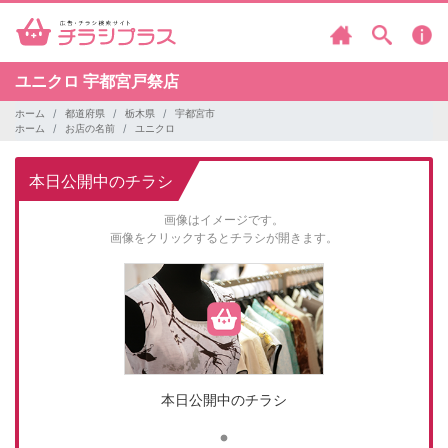
ユニクロ
宇都宮戸祭店
ホーム
都道府県
栃木県
宇都宮市
ホーム
お店の名前
ユニクロ
本日公開中のチラシ
画像はイメージです。
画像をクリックするとチラシが開きます。
本日公開中のチラシ