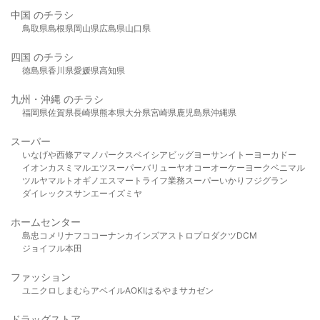
中国 のチラシ
鳥取県
島根県
岡山県
広島県
山口県
四国 のチラシ
徳島県
香川県
愛媛県
高知県
九州・沖縄 のチラシ
福岡県
佐賀県
長崎県
熊本県
大分県
宮崎県
鹿児島県
沖縄県
スーパー
いなげや
西條
アマノパークス
ベイシア
ビッグヨーサン
イトーヨーカドー
イオン
カスミ
マルエツ
スーパーバリュー
ヤオコー
オーケー
ヨークベニマル
ツルヤ
マルト
オギノ
エスマート
ライフ
業務スーパー
いかり
フジグラン
ダイレックス
サンエー
イズミヤ
ホームセンター
島忠
コメリ
ナフコ
コーナン
カインズ
アストロプロダクツ
DCM
ジョイフル本田
ファッション
ユニクロ
しまむら
アベイル
AOKI
はるやま
サカゼン
ドラッグストア