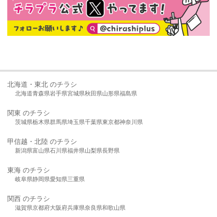
北海道・東北 のチラシ
北海道
青森県
岩手県
宮城県
秋田県
山形県
福島県
関東 のチラシ
茨城県
栃木県
群馬県
埼玉県
千葉県
東京都
神奈川県
甲信越・北陸 のチラシ
新潟県
富山県
石川県
福井県
山梨県
長野県
東海 のチラシ
岐阜県
静岡県
愛知県
三重県
関西 のチラシ
滋賀県
京都府
大阪府
兵庫県
奈良県
和歌山県