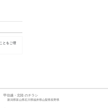
ことをご理
甲信越・北陸 のチラシ
新潟県
富山県
石川県
福井県
山梨県
長野県