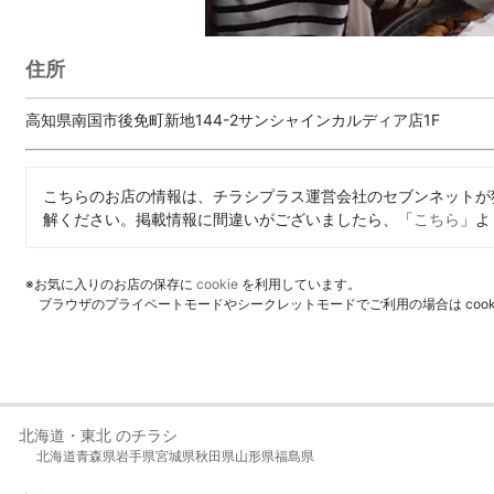
住所
高知県南国市後免町新地144-2サンシャインカルディア店1F
こちらのお店の情報は、チラシプラス運営会社のセブンネットが
解ください。掲載情報に間違いがございましたら、「
こちら
」よ
※お気に入りのお店の保存に
cookie
を利用しています。
ブラウザのプライベートモードやシークレットモードでご利用の場合は coo
北海道・東北 のチラシ
北海道
青森県
岩手県
宮城県
秋田県
山形県
福島県