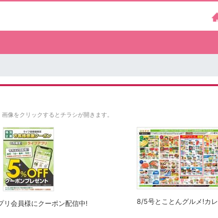
。
画像をクリックするとチラシが開きます。
8/5号とことんグルメ!カ
プリ会員様にクーポン配信中!