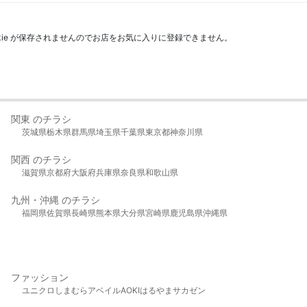
kie が保存されませんのでお店をお気に入りに登録できません。
関東 のチラシ
茨城県
栃木県
群馬県
埼玉県
千葉県
東京都
神奈川県
関西 のチラシ
滋賀県
京都府
大阪府
兵庫県
奈良県
和歌山県
九州・沖縄 のチラシ
福岡県
佐賀県
長崎県
熊本県
大分県
宮崎県
鹿児島県
沖縄県
ファッション
ユニクロ
しまむら
アベイル
AOKI
はるやま
サカゼン