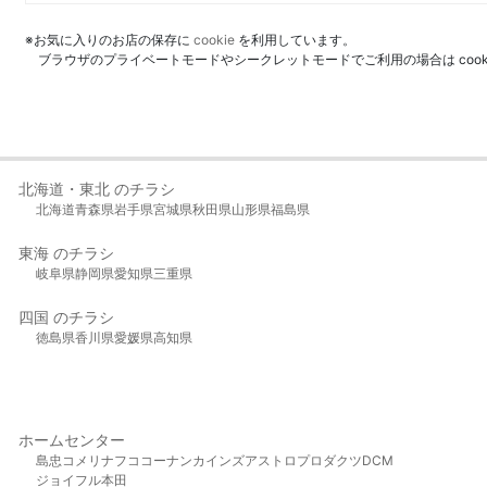
※お気に入りのお店の保存に
cookie
を利用しています。
ブラウザのプライベートモードやシークレットモードでご利用の場合は coo
北海道・東北 のチラシ
北海道
青森県
岩手県
宮城県
秋田県
山形県
福島県
東海 のチラシ
岐阜県
静岡県
愛知県
三重県
四国 のチラシ
徳島県
香川県
愛媛県
高知県
ホームセンター
島忠
コメリ
ナフコ
コーナン
カインズ
アストロプロダクツ
DCM
ジョイフル本田