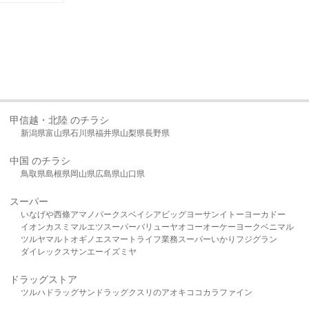
甲信越・北陸 のチラシ
新潟県
富山県
石川県
福井県
山梨県
長野県
中国 のチラシ
鳥取県
島根県
岡山県
広島県
山口県
スーパー
いなげや
西條
アマノパークス
ベイシア
ビッグヨーサン
イトーヨーカドー
イオン
カスミ
マルエツ
スーパーバリュー
ヤオコー
オーケー
ヨークベニマル
ツルヤ
マルト
オギノ
エスマート
ライフ
業務スーパー
いかり
フジグラン
ダイレックス
サンエー
イズミヤ
ドラッグストア
ツルハドラッグ
サンドラッグ
クスリのアオキ
ココカラファイン