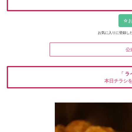
お気に入りに登録し
公
「
ラ
本日チラシ