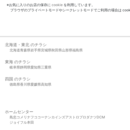
※お気に入りのお店の保存に
cookie
を利用しています。
ブラウザのプライベートモードやシークレットモードでご利用の場合は coo
北海道・東北 のチラシ
北海道
青森県
岩手県
宮城県
秋田県
山形県
福島県
東海 のチラシ
岐阜県
静岡県
愛知県
三重県
四国 のチラシ
徳島県
香川県
愛媛県
高知県
ホームセンター
島忠
コメリ
ナフコ
コーナン
カインズ
アストロプロダクツ
DCM
ジョイフル本田