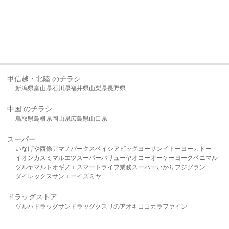
甲信越・北陸 のチラシ
新潟県
富山県
石川県
福井県
山梨県
長野県
中国 のチラシ
鳥取県
島根県
岡山県
広島県
山口県
スーパー
いなげや
西條
アマノパークス
ベイシア
ビッグヨーサン
イトーヨーカドー
イオン
カスミ
マルエツ
スーパーバリュー
ヤオコー
オーケー
ヨークベニマル
ツルヤ
マルト
オギノ
エスマート
ライフ
業務スーパー
いかり
フジグラン
ダイレックス
サンエー
イズミヤ
ドラッグストア
ツルハドラッグ
サンドラッグ
クスリのアオキ
ココカラファイン