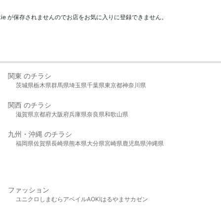
kie が保存されませんのでお店をお気に入りに登録できません。
関東 のチラシ
茨城県
栃木県
群馬県
埼玉県
千葉県
東京都
神奈川県
関西 のチラシ
滋賀県
京都府
大阪府
兵庫県
奈良県
和歌山県
九州・沖縄 のチラシ
福岡県
佐賀県
長崎県
熊本県
大分県
宮崎県
鹿児島県
沖縄県
ファッション
ユニクロ
しまむら
アベイル
AOKI
はるやま
サカゼン