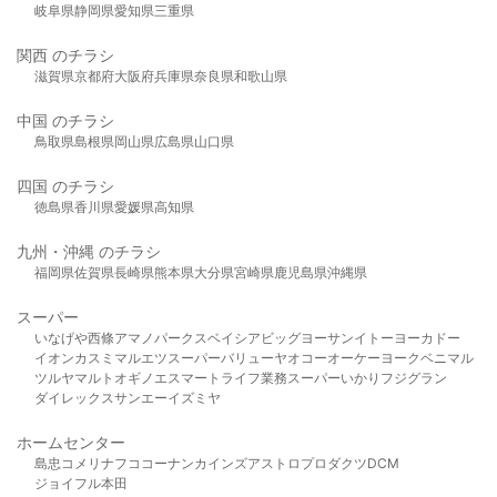
岐阜県
静岡県
愛知県
三重県
関西 のチラシ
滋賀県
京都府
大阪府
兵庫県
奈良県
和歌山県
中国 のチラシ
鳥取県
島根県
岡山県
広島県
山口県
四国 のチラシ
徳島県
香川県
愛媛県
高知県
九州・沖縄 のチラシ
福岡県
佐賀県
長崎県
熊本県
大分県
宮崎県
鹿児島県
沖縄県
スーパー
いなげや
西條
アマノパークス
ベイシア
ビッグヨーサン
イトーヨーカドー
イオン
カスミ
マルエツ
スーパーバリュー
ヤオコー
オーケー
ヨークベニマル
ツルヤ
マルト
オギノ
エスマート
ライフ
業務スーパー
いかり
フジグラン
ダイレックス
サンエー
イズミヤ
ホームセンター
島忠
コメリ
ナフコ
コーナン
カインズ
アストロプロダクツ
DCM
ジョイフル本田