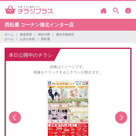
西松屋
コーナン港北インター店
ホーム
都道府県
神奈川県
横浜市都筑区
ホーム
お店の名前
西松屋
本日公開中のチラシ
画像はイメージです。
画像をクリックするとチラシが開きます。