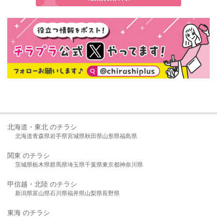
北海道・東北 のチラシ
北海道
青森県
岩手県
宮城県
秋田県
山形県
福島県
関東 のチラシ
茨城県
栃木県
群馬県
埼玉県
千葉県
東京都
神奈川県
甲信越・北陸 のチラシ
新潟県
富山県
石川県
福井県
山梨県
長野県
東海 のチラシ