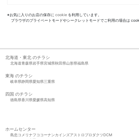
※お気に入りのお店の保存に
cookie
を利用しています。
ブラウザのプライベートモードやシークレットモードでご利用の場合は coo
北海道・東北 のチラシ
北海道
青森県
岩手県
宮城県
秋田県
山形県
福島県
東海 のチラシ
岐阜県
静岡県
愛知県
三重県
四国 のチラシ
徳島県
香川県
愛媛県
高知県
ホームセンター
島忠
コメリ
ナフコ
コーナン
カインズ
アストロプロダクツ
DCM