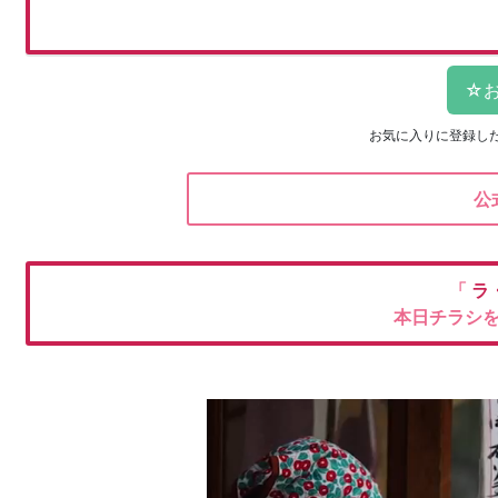
お気に入りに登録し
公
「
ラ
本日チラシ