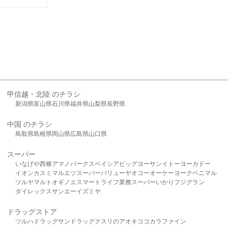
甲信越・北陸 のチラシ
新潟県
富山県
石川県
福井県
山梨県
長野県
中国 のチラシ
鳥取県
島根県
岡山県
広島県
山口県
スーパー
いなげや
西條
アマノパークス
ベイシア
ビッグヨーサン
イトーヨーカドー
イオン
カスミ
マルエツ
スーパーバリュー
ヤオコー
オーケー
ヨークベニマル
ツルヤ
マルト
オギノ
エスマート
ライフ
業務スーパー
いかり
フジグラン
ダイレックス
サンエー
イズミヤ
ドラッグストア
ツルハドラッグ
サンドラッグ
クスリのアオキ
ココカラファイン