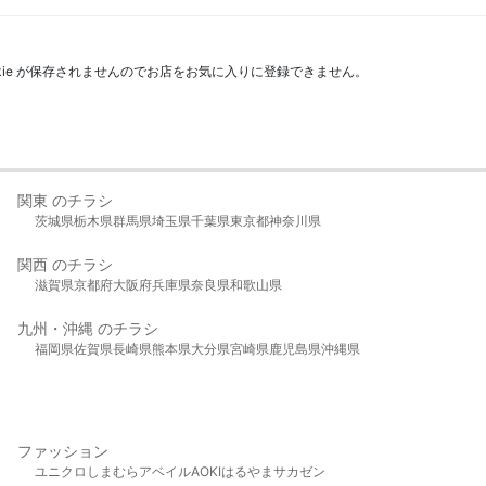
kie が保存されませんのでお店をお気に入りに登録できません。
関東 のチラシ
茨城県
栃木県
群馬県
埼玉県
千葉県
東京都
神奈川県
関西 のチラシ
滋賀県
京都府
大阪府
兵庫県
奈良県
和歌山県
九州・沖縄 のチラシ
福岡県
佐賀県
長崎県
熊本県
大分県
宮崎県
鹿児島県
沖縄県
ファッション
ユニクロ
しまむら
アベイル
AOKI
はるやま
サカゼン