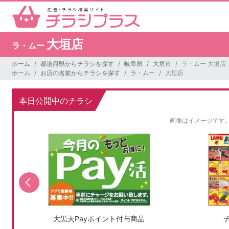
大垣店
ラ・ムー
ホーム
都道府県からチラシを探す
岐阜県
大垣市
ラ・ムー 大垣店
ホーム
お店の名前からチラシを探す
ラ・ムー
大垣店
本日公開中のチラシ
画像はイメージです
大黒天Payポイント付与商品