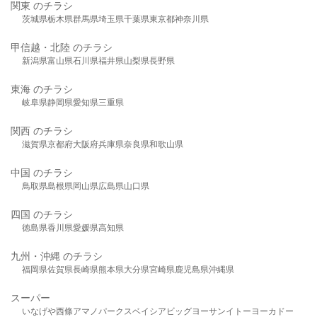
関東 のチラシ
茨城県
栃木県
群馬県
埼玉県
千葉県
東京都
神奈川県
甲信越・北陸 のチラシ
新潟県
富山県
石川県
福井県
山梨県
長野県
東海 のチラシ
岐阜県
静岡県
愛知県
三重県
関西 のチラシ
滋賀県
京都府
大阪府
兵庫県
奈良県
和歌山県
中国 のチラシ
鳥取県
島根県
岡山県
広島県
山口県
四国 のチラシ
徳島県
香川県
愛媛県
高知県
九州・沖縄 のチラシ
福岡県
佐賀県
長崎県
熊本県
大分県
宮崎県
鹿児島県
沖縄県
スーパー
いなげや
西條
アマノパークス
ベイシア
ビッグヨーサン
イトーヨーカドー