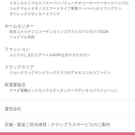
イオン
カスミ
マルエツ
スーパーバリュー
ヤオコー
オーケー
ヨークベニマル
ツルヤ
マルト
オギノ
エスマート
ライフ
業務スーパー
いかり
フジグラン
ダイレックス
サンエー
イズミヤ
ホームセンター
島忠
コメリ
ナフコ
コーナン
カインズ
アストロプロダクツ
DCM
ジョイフル本田
ファッション
ユニクロ
しまむら
アベイル
AOKI
はるやま
サカゼン
ドラッグストア
ツルハドラッグ
サンドラッグ
クスリのアオキ
ココカラファイン
家電量販店
ヤマダ電機
ビックカメラ
エディオン
ケーズデンキ
コジマ
ジョーシン
運営会社
店舗・販促ご担当者様：チラシプラスサービスのご案内