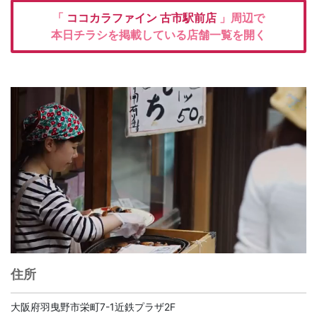
「
ココカラファイン
古市駅前店
」周辺で
本日チラシを掲載している店舗一覧を開く
住所
大阪府羽曳野市栄町7-1近鉄プラザ2F