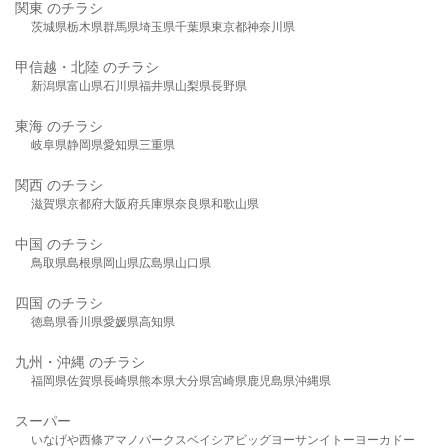
関東 のチラシ
茨城県
栃木県
群馬県
埼玉県
千葉県
東京都
神奈川県
甲信越・北陸 のチラシ
新潟県
富山県
石川県
福井県
山梨県
長野県
東海 のチラシ
岐阜県
静岡県
愛知県
三重県
関西 のチラシ
滋賀県
京都府
大阪府
兵庫県
奈良県
和歌山県
中国 のチラシ
鳥取県
島根県
岡山県
広島県
山口県
四国 のチラシ
徳島県
香川県
愛媛県
高知県
九州・沖縄 のチラシ
福岡県
佐賀県
長崎県
熊本県
大分県
宮崎県
鹿児島県
沖縄県
スーパー
いなげや
西條
アマノパークス
ベイシア
ビッグヨーサン
イトーヨーカドー