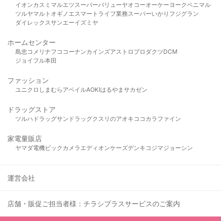
イオン
カスミ
マルエツ
スーパーバリュー
ヤオコー
オーケー
ヨークベニマル
ツルヤ
マルト
オギノ
エスマート
ライフ
業務スーパー
いかり
フジグラン
ダイレックス
サンエー
イズミヤ
ホームセンター
島忠
コメリ
ナフコ
コーナン
カインズ
アストロプロダクツ
DCM
ジョイフル本田
ファッション
ユニクロ
しまむら
アベイル
AOKI
はるやま
サカゼン
ドラッグストア
ツルハドラッグ
サンドラッグ
クスリのアオキ
ココカラファイン
家電量販店
ヤマダ電機
ビックカメラ
エディオン
ケーズデンキ
コジマ
ジョーシン
運営会社
店舗・販促ご担当者様：チラシプラスサービスのご案内