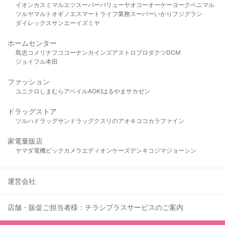
イオン
カスミ
マルエツ
スーパーバリュー
ヤオコー
オーケー
ヨークベニマル
ツルヤ
マルト
オギノ
エスマート
ライフ
業務スーパー
いかり
フジグラン
ダイレックス
サンエー
イズミヤ
ホームセンター
島忠
コメリ
ナフコ
コーナン
カインズ
アストロプロダクツ
DCM
ジョイフル本田
ファッション
ユニクロ
しまむら
アベイル
AOKI
はるやま
サカゼン
ドラッグストア
ツルハドラッグ
サンドラッグ
クスリのアオキ
ココカラファイン
家電量販店
ヤマダ電機
ビックカメラ
エディオン
ケーズデンキ
コジマ
ジョーシン
運営会社
店舗・販促ご担当者様：チラシプラスサービスのご案内