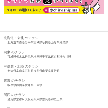
北海道・東北 のチラシ
北海道
青森県
岩手県
宮城県
秋田県
山形県
福島県
関東 のチラシ
茨城県
栃木県
群馬県
埼玉県
千葉県
東京都
神奈川県
甲信越・北陸 のチラシ
新潟県
富山県
石川県
福井県
山梨県
長野県
東海 のチラシ
岐阜県
静岡県
愛知県
三重県
関西 のチラシ
滋賀県
京都府
大阪府
兵庫県
奈良県
和歌山県