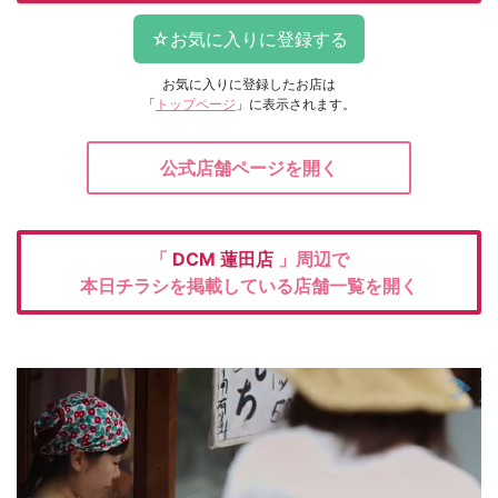
お気に入りに登録したお店は
「
トップページ
」に表示されます。
公式店舗ページを開く
「
DCM
蓮田店
」周辺で
本日チラシを掲載している店舗一覧を開く