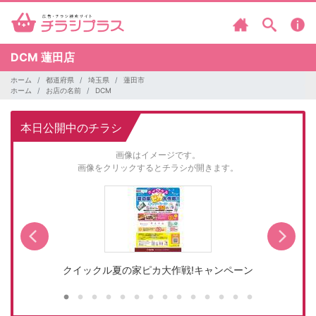
DCM
蓮田店
ホーム
都道府県
埼玉県
蓮田市
ホーム
お店の名前
DCM
本日公開中のチラシ
画像はイメージです。
画像をクリックするとチラシが開きます。
クイックル夏の家ピカ大作戦!キャンペーン