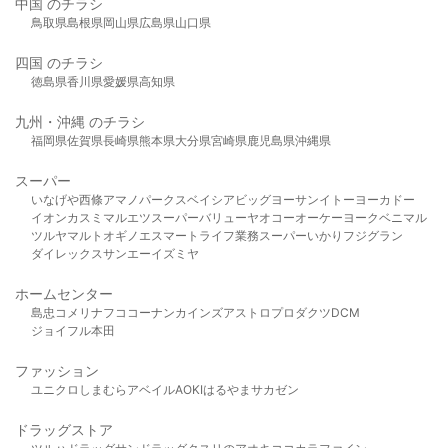
中国 のチラシ
鳥取県
島根県
岡山県
広島県
山口県
四国 のチラシ
徳島県
香川県
愛媛県
高知県
九州・沖縄 のチラシ
福岡県
佐賀県
長崎県
熊本県
大分県
宮崎県
鹿児島県
沖縄県
スーパー
いなげや
西條
アマノパークス
ベイシア
ビッグヨーサン
イトーヨーカドー
イオン
カスミ
マルエツ
スーパーバリュー
ヤオコー
オーケー
ヨークベニマル
ツルヤ
マルト
オギノ
エスマート
ライフ
業務スーパー
いかり
フジグラン
ダイレックス
サンエー
イズミヤ
ホームセンター
島忠
コメリ
ナフコ
コーナン
カインズ
アストロプロダクツ
DCM
ジョイフル本田
ファッション
ユニクロ
しまむら
アベイル
AOKI
はるやま
サカゼン
ドラッグストア