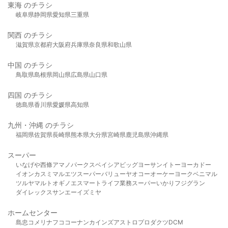
東海 のチラシ
岐阜県
静岡県
愛知県
三重県
関西 のチラシ
滋賀県
京都府
大阪府
兵庫県
奈良県
和歌山県
中国 のチラシ
鳥取県
島根県
岡山県
広島県
山口県
四国 のチラシ
徳島県
香川県
愛媛県
高知県
九州・沖縄 のチラシ
福岡県
佐賀県
長崎県
熊本県
大分県
宮崎県
鹿児島県
沖縄県
スーパー
いなげや
西條
アマノパークス
ベイシア
ビッグヨーサン
イトーヨーカドー
イオン
カスミ
マルエツ
スーパーバリュー
ヤオコー
オーケー
ヨークベニマル
ツルヤ
マルト
オギノ
エスマート
ライフ
業務スーパー
いかり
フジグラン
ダイレックス
サンエー
イズミヤ
ホームセンター
島忠
コメリ
ナフコ
コーナン
カインズ
アストロプロダクツ
DCM