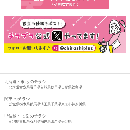
北海道・東北 のチラシ
北海道
青森県
岩手県
宮城県
秋田県
山形県
福島県
関東 のチラシ
茨城県
栃木県
群馬県
埼玉県
千葉県
東京都
神奈川県
甲信越・北陸 のチラシ
新潟県
富山県
石川県
福井県
山梨県
長野県