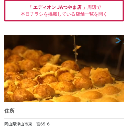
「
エディオン
JAつやま店
」周辺で
本日チラシを掲載している店舗一覧を開く
住所
岡山県津山市東一宮65-6