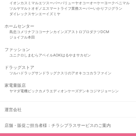
イオン
カスミ
マルエツ
スーパーバリュー
ヤオコー
オーケー
ヨークベニマル
ツルヤ
マルト
オギノ
エスマート
ライフ
業務スーパー
いかり
フジグラン
ダイレックス
サンエー
イズミヤ
ホームセンター
島忠
コメリ
ナフコ
コーナン
カインズ
アストロプロダクツ
DCM
ジョイフル本田
ファッション
ユニクロ
しまむら
アベイル
AOKI
はるやま
サカゼン
ドラッグストア
ツルハドラッグ
サンドラッグ
クスリのアオキ
ココカラファイン
家電量販店
ヤマダ電機
ビックカメラ
エディオン
ケーズデンキ
コジマ
ジョーシン
運営会社
店舗・販促ご担当者様：チラシプラスサービスのご案内