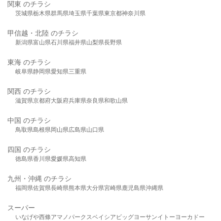
関東 のチラシ
茨城県
栃木県
群馬県
埼玉県
千葉県
東京都
神奈川県
甲信越・北陸 のチラシ
新潟県
富山県
石川県
福井県
山梨県
長野県
東海 のチラシ
岐阜県
静岡県
愛知県
三重県
関西 のチラシ
滋賀県
京都府
大阪府
兵庫県
奈良県
和歌山県
中国 のチラシ
鳥取県
島根県
岡山県
広島県
山口県
四国 のチラシ
徳島県
香川県
愛媛県
高知県
九州・沖縄 のチラシ
福岡県
佐賀県
長崎県
熊本県
大分県
宮崎県
鹿児島県
沖縄県
スーパー
いなげや
西條
アマノパークス
ベイシア
ビッグヨーサン
イトーヨーカドー