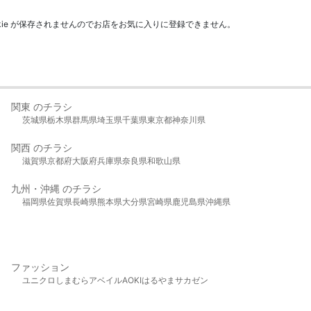
kie が保存されませんのでお店をお気に入りに登録できません。
関東 のチラシ
茨城県
栃木県
群馬県
埼玉県
千葉県
東京都
神奈川県
関西 のチラシ
滋賀県
京都府
大阪府
兵庫県
奈良県
和歌山県
九州・沖縄 のチラシ
福岡県
佐賀県
長崎県
熊本県
大分県
宮崎県
鹿児島県
沖縄県
ファッション
ユニクロ
しまむら
アベイル
AOKI
はるやま
サカゼン