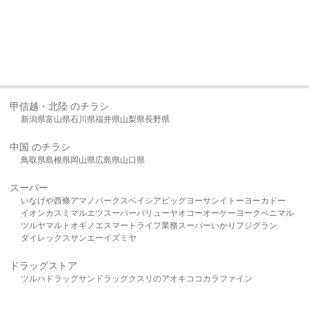
甲信越・北陸 のチラシ
新潟県
富山県
石川県
福井県
山梨県
長野県
中国 のチラシ
鳥取県
島根県
岡山県
広島県
山口県
スーパー
いなげや
西條
アマノパークス
ベイシア
ビッグヨーサン
イトーヨーカドー
イオン
カスミ
マルエツ
スーパーバリュー
ヤオコー
オーケー
ヨークベニマル
ツルヤ
マルト
オギノ
エスマート
ライフ
業務スーパー
いかり
フジグラン
ダイレックス
サンエー
イズミヤ
ドラッグストア
ツルハドラッグ
サンドラッグ
クスリのアオキ
ココカラファイン