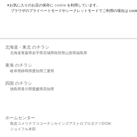
※お気に入りのお店の保存に
cookie
を利用しています。
ブラウザのプライベートモードやシークレットモードでご利用の場合は coo
北海道・東北 のチラシ
北海道
青森県
岩手県
宮城県
秋田県
山形県
福島県
東海 のチラシ
岐阜県
静岡県
愛知県
三重県
四国 のチラシ
徳島県
香川県
愛媛県
高知県
ホームセンター
島忠
コメリ
ナフコ
コーナン
カインズ
アストロプロダクツ
DCM
ジョイフル本田