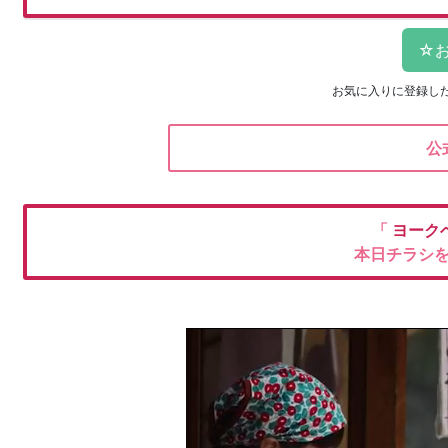
お気に入りに登録し
公
「
ヨーク
本日チラシ