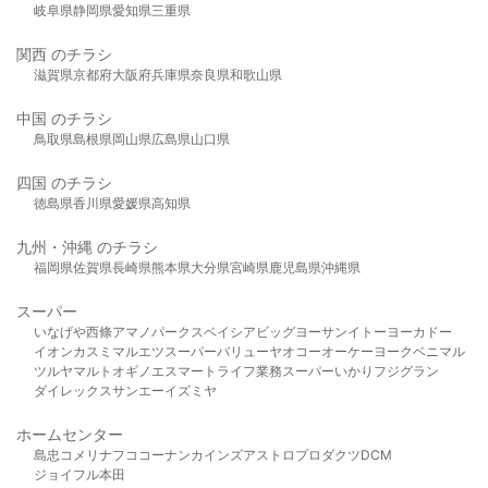
岐阜県
静岡県
愛知県
三重県
関西 のチラシ
滋賀県
京都府
大阪府
兵庫県
奈良県
和歌山県
中国 のチラシ
鳥取県
島根県
岡山県
広島県
山口県
四国 のチラシ
徳島県
香川県
愛媛県
高知県
九州・沖縄 のチラシ
福岡県
佐賀県
長崎県
熊本県
大分県
宮崎県
鹿児島県
沖縄県
スーパー
いなげや
西條
アマノパークス
ベイシア
ビッグヨーサン
イトーヨーカドー
イオン
カスミ
マルエツ
スーパーバリュー
ヤオコー
オーケー
ヨークベニマル
ツルヤ
マルト
オギノ
エスマート
ライフ
業務スーパー
いかり
フジグラン
ダイレックス
サンエー
イズミヤ
ホームセンター
島忠
コメリ
ナフコ
コーナン
カインズ
アストロプロダクツ
DCM
ジョイフル本田