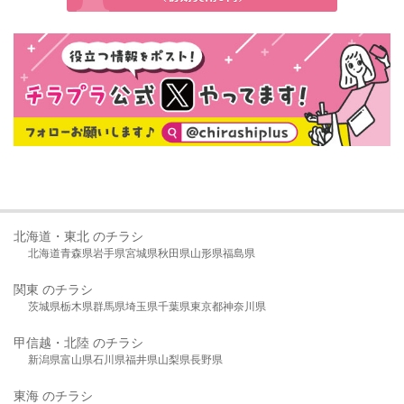
北海道・東北 のチラシ
北海道
青森県
岩手県
宮城県
秋田県
山形県
福島県
関東 のチラシ
茨城県
栃木県
群馬県
埼玉県
千葉県
東京都
神奈川県
甲信越・北陸 のチラシ
新潟県
富山県
石川県
福井県
山梨県
長野県
東海 のチラシ