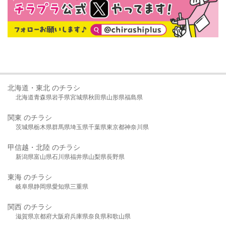
北海道・東北 のチラシ
北海道
青森県
岩手県
宮城県
秋田県
山形県
福島県
関東 のチラシ
茨城県
栃木県
群馬県
埼玉県
千葉県
東京都
神奈川県
甲信越・北陸 のチラシ
新潟県
富山県
石川県
福井県
山梨県
長野県
東海 のチラシ
岐阜県
静岡県
愛知県
三重県
関西 のチラシ
滋賀県
京都府
大阪府
兵庫県
奈良県
和歌山県