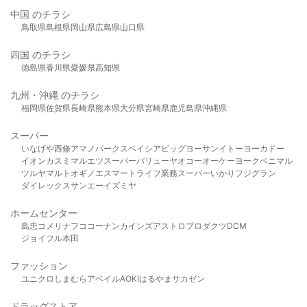
中国 のチラシ
鳥取県
島根県
岡山県
広島県
山口県
四国 のチラシ
徳島県
香川県
愛媛県
高知県
九州・沖縄 のチラシ
福岡県
佐賀県
長崎県
熊本県
大分県
宮崎県
鹿児島県
沖縄県
スーパー
いなげや
西條
アマノパークス
ベイシア
ビッグヨーサン
イトーヨーカドー
イオン
カスミ
マルエツ
スーパーバリュー
ヤオコー
オーケー
ヨークベニマル
ツルヤ
マルト
オギノ
エスマート
ライフ
業務スーパー
いかり
フジグラン
ダイレックス
サンエー
イズミヤ
ホームセンター
島忠
コメリ
ナフコ
コーナン
カインズ
アストロプロダクツ
DCM
ジョイフル本田
ファッション
ユニクロ
しまむら
アベイル
AOKI
はるやま
サカゼン
ドラッグストア