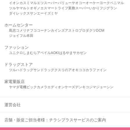
イオン
カスミ
マルエツ
スーパーバリュー
ヤオコー
オーケー
ヨークベニマル
ツルヤ
マルト
オギノ
エスマート
ライフ
業務スーパー
いかり
フジグラン
ダイレックス
サンエー
イズミヤ
ホームセンター
島忠
コメリ
ナフコ
コーナン
カインズ
アストロプロダクツ
DCM
ジョイフル本田
ファッション
ユニクロ
しまむら
アベイル
AOKI
はるやま
サカゼン
ドラッグストア
ツルハドラッグ
サンドラッグ
クスリのアオキ
ココカラファイン
家電量販店
ヤマダ電機
ビックカメラ
エディオン
ケーズデンキ
コジマ
ジョーシン
運営会社
店舗・販促ご担当者様：チラシプラスサービスのご案内