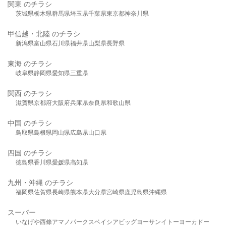
関東 のチラシ
茨城県
栃木県
群馬県
埼玉県
千葉県
東京都
神奈川県
甲信越・北陸 のチラシ
新潟県
富山県
石川県
福井県
山梨県
長野県
東海 のチラシ
岐阜県
静岡県
愛知県
三重県
関西 のチラシ
滋賀県
京都府
大阪府
兵庫県
奈良県
和歌山県
中国 のチラシ
鳥取県
島根県
岡山県
広島県
山口県
四国 のチラシ
徳島県
香川県
愛媛県
高知県
九州・沖縄 のチラシ
福岡県
佐賀県
長崎県
熊本県
大分県
宮崎県
鹿児島県
沖縄県
スーパー
いなげや
西條
アマノパークス
ベイシア
ビッグヨーサン
イトーヨーカドー