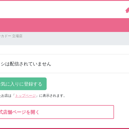
カドー 立場店
ラシは配信されていません
たお店は
「
トップページ
」に表示されます。
式店舗ページを開く