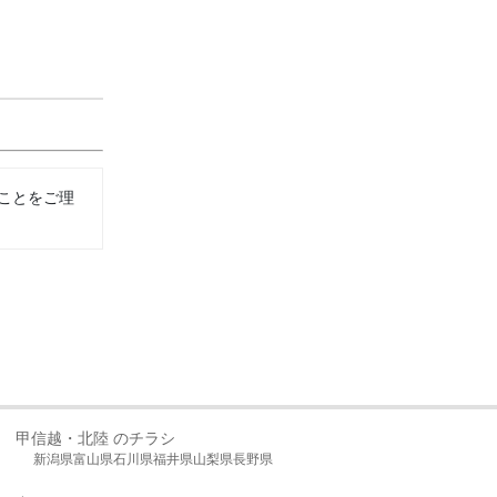
ことをご理
甲信越・北陸 のチラシ
新潟県
富山県
石川県
福井県
山梨県
長野県