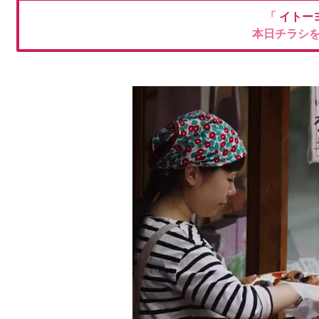
「
イトー
本日チラシ