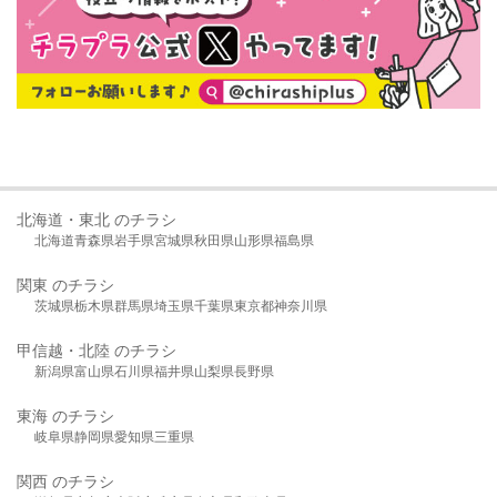
北海道・東北 のチラシ
北海道
青森県
岩手県
宮城県
秋田県
山形県
福島県
関東 のチラシ
茨城県
栃木県
群馬県
埼玉県
千葉県
東京都
神奈川県
甲信越・北陸 のチラシ
新潟県
富山県
石川県
福井県
山梨県
長野県
東海 のチラシ
岐阜県
静岡県
愛知県
三重県
関西 のチラシ