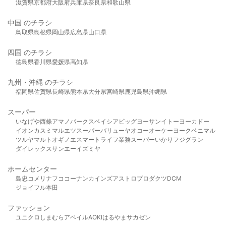
滋賀県
京都府
大阪府
兵庫県
奈良県
和歌山県
中国 のチラシ
鳥取県
島根県
岡山県
広島県
山口県
四国 のチラシ
徳島県
香川県
愛媛県
高知県
九州・沖縄 のチラシ
福岡県
佐賀県
長崎県
熊本県
大分県
宮崎県
鹿児島県
沖縄県
スーパー
いなげや
西條
アマノパークス
ベイシア
ビッグヨーサン
イトーヨーカドー
イオン
カスミ
マルエツ
スーパーバリュー
ヤオコー
オーケー
ヨークベニマル
ツルヤ
マルト
オギノ
エスマート
ライフ
業務スーパー
いかり
フジグラン
ダイレックス
サンエー
イズミヤ
ホームセンター
島忠
コメリ
ナフコ
コーナン
カインズ
アストロプロダクツ
DCM
ジョイフル本田
ファッション
ユニクロ
しまむら
アベイル
AOKI
はるやま
サカゼン