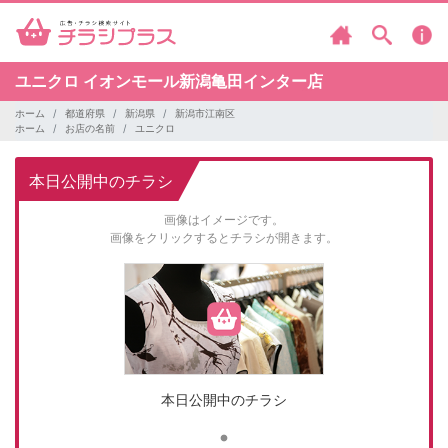
ユニクロ
イオンモール新潟亀田インター店
ホーム
都道府県
新潟県
新潟市江南区
ホーム
お店の名前
ユニクロ
本日公開中のチラシ
画像はイメージです。
画像をクリックするとチラシが開きます。
本日公開中のチラシ