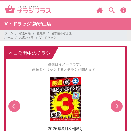
V・ドラッグ
新守山店
ホーム
都道府県
愛知県
名古屋市守山区
ホーム
お店の名前
V・ドラッグ
本日公開中のチラシ
画像はイメージです。
画像をクリックするとチラシが開きます。
2026年8月8日限り