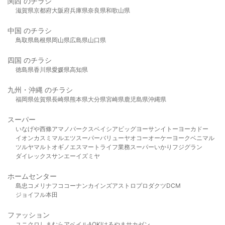
関西 のチラシ
滋賀県
京都府
大阪府
兵庫県
奈良県
和歌山県
中国 のチラシ
鳥取県
島根県
岡山県
広島県
山口県
四国 のチラシ
徳島県
香川県
愛媛県
高知県
九州・沖縄 のチラシ
福岡県
佐賀県
長崎県
熊本県
大分県
宮崎県
鹿児島県
沖縄県
スーパー
いなげや
西條
アマノパークス
ベイシア
ビッグヨーサン
イトーヨーカドー
イオン
カスミ
マルエツ
スーパーバリュー
ヤオコー
オーケー
ヨークベニマル
ツルヤ
マルト
オギノ
エスマート
ライフ
業務スーパー
いかり
フジグラン
ダイレックス
サンエー
イズミヤ
ホームセンター
島忠
コメリ
ナフコ
コーナン
カインズ
アストロプロダクツ
DCM
ジョイフル本田
ファッション
ユニクロ
しまむら
アベイル
AOKI
はるやま
サカゼン