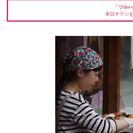
「
ツルハ
本日チラシ