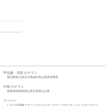
甲信越・北陸 のチラシ
新潟県
富山県
石川県
福井県
山梨県
長野県
中国 のチラシ
鳥取県
島根県
岡山県
広島県
山口県
スーパー
いなげや
西條
アマノパークス
ベイシア
ビッグヨーサン
イトーヨーカドー