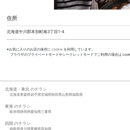
住所
北海道中川郡本別町南3丁目1-4
※お気に入りのお店の保存に
cookie
を利用しています。
ブラウザのプライベートモードやシークレットモードでご利用の場合は coo
北海道・東北 のチラシ
北海道
青森県
岩手県
宮城県
秋田県
山形県
福島県
東海 のチラシ
岐阜県
静岡県
愛知県
三重県
四国 のチラシ
徳島県
香川県
愛媛県
高知県