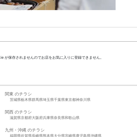
kie が保存されませんのでお店をお気に入りに登録できません。
関東 のチラシ
茨城県
栃木県
群馬県
埼玉県
千葉県
東京都
神奈川県
関西 のチラシ
滋賀県
京都府
大阪府
兵庫県
奈良県
和歌山県
九州・沖縄 のチラシ
福岡県
佐賀県
長崎県
熊本県
大分県
宮崎県
鹿児島県
沖縄県