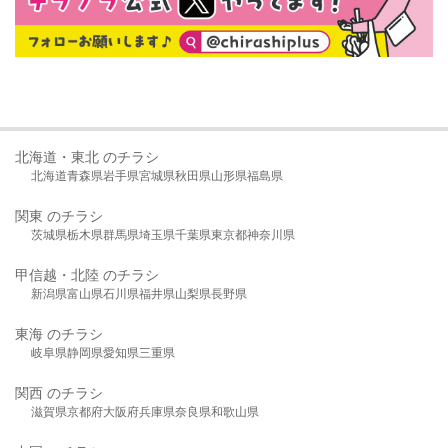
北海道・東北 のチラシ
北海道
青森県
岩手県
宮城県
秋田県
山形県
福島県
関東 のチラシ
茨城県
栃木県
群馬県
埼玉県
千葉県
東京都
神奈川県
甲信越・北陸 のチラシ
新潟県
富山県
石川県
福井県
山梨県
長野県
東海 のチラシ
岐阜県
静岡県
愛知県
三重県
関西 のチラシ
滋賀県
京都府
大阪府
兵庫県
奈良県
和歌山県