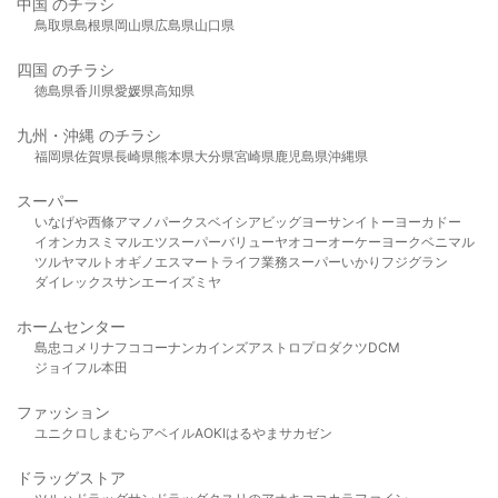
中国 のチラシ
鳥取県
島根県
岡山県
広島県
山口県
四国 のチラシ
徳島県
香川県
愛媛県
高知県
九州・沖縄 のチラシ
福岡県
佐賀県
長崎県
熊本県
大分県
宮崎県
鹿児島県
沖縄県
スーパー
いなげや
西條
アマノパークス
ベイシア
ビッグヨーサン
イトーヨーカドー
イオン
カスミ
マルエツ
スーパーバリュー
ヤオコー
オーケー
ヨークベニマル
ツルヤ
マルト
オギノ
エスマート
ライフ
業務スーパー
いかり
フジグラン
ダイレックス
サンエー
イズミヤ
ホームセンター
島忠
コメリ
ナフコ
コーナン
カインズ
アストロプロダクツ
DCM
ジョイフル本田
ファッション
ユニクロ
しまむら
アベイル
AOKI
はるやま
サカゼン
ドラッグストア