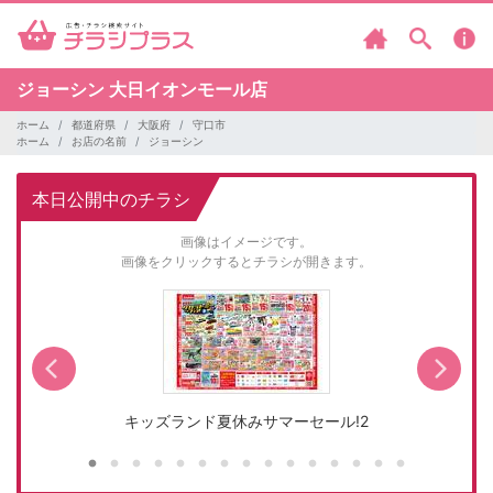
ジョーシン
大日イオンモール店
ホーム
都道府県
大阪府
守口市
ホーム
お店の名前
ジョーシン
本日公開中のチラシ
画像はイメージです。
画像をクリックするとチラシが開きます。
キッズランド夏休みサマーセール!2