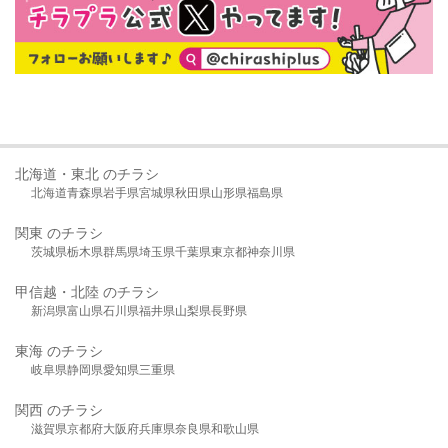
北海道・東北 のチラシ
北海道
青森県
岩手県
宮城県
秋田県
山形県
福島県
関東 のチラシ
茨城県
栃木県
群馬県
埼玉県
千葉県
東京都
神奈川県
甲信越・北陸 のチラシ
新潟県
富山県
石川県
福井県
山梨県
長野県
東海 のチラシ
岐阜県
静岡県
愛知県
三重県
関西 のチラシ
滋賀県
京都府
大阪府
兵庫県
奈良県
和歌山県