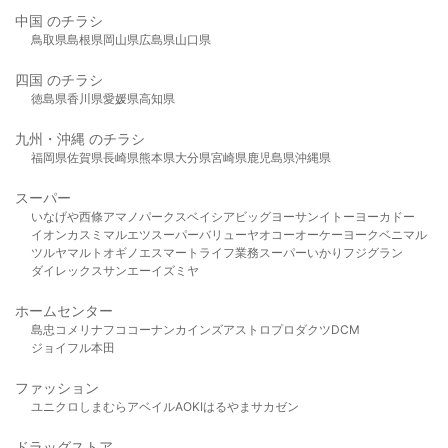
中国 のチラシ
鳥取県
島根県
岡山県
広島県
山口県
四国 のチラシ
徳島県
香川県
愛媛県
高知県
九州・沖縄 のチラシ
福岡県
佐賀県
長崎県
熊本県
大分県
宮崎県
鹿児島県
沖縄県
スーパー
いなげや
西條
アマノパークス
ベイシア
ビッグヨーサン
イトーヨーカドー
イオン
カスミ
マルエツ
スーパーバリュー
ヤオコー
オーケー
ヨークベニマル
ツルヤ
マルト
オギノ
エスマート
ライフ
業務スーパー
いかり
フジグラン
ダイレックス
サンエー
イズミヤ
ホームセンター
島忠
コメリ
ナフコ
コーナン
カインズ
アストロプロダクツ
DCM
ジョイフル本田
ファッション
ユニクロ
しまむら
アベイル
AOKI
はるやま
サカゼン
ドラッグストア