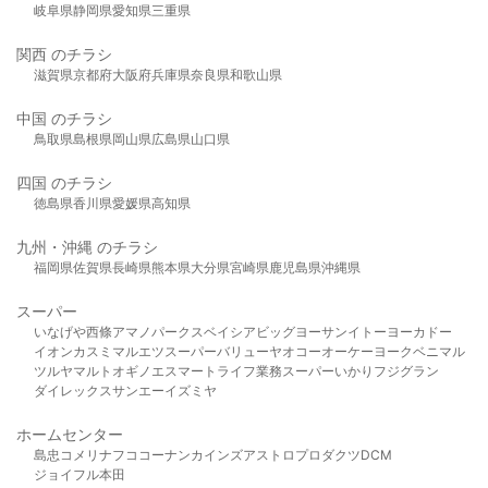
岐阜県
静岡県
愛知県
三重県
関西 のチラシ
滋賀県
京都府
大阪府
兵庫県
奈良県
和歌山県
中国 のチラシ
鳥取県
島根県
岡山県
広島県
山口県
四国 のチラシ
徳島県
香川県
愛媛県
高知県
九州・沖縄 のチラシ
福岡県
佐賀県
長崎県
熊本県
大分県
宮崎県
鹿児島県
沖縄県
スーパー
いなげや
西條
アマノパークス
ベイシア
ビッグヨーサン
イトーヨーカドー
イオン
カスミ
マルエツ
スーパーバリュー
ヤオコー
オーケー
ヨークベニマル
ツルヤ
マルト
オギノ
エスマート
ライフ
業務スーパー
いかり
フジグラン
ダイレックス
サンエー
イズミヤ
ホームセンター
島忠
コメリ
ナフコ
コーナン
カインズ
アストロプロダクツ
DCM
ジョイフル本田