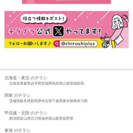
北海道・東北 のチラシ
北海道
青森県
岩手県
宮城県
秋田県
山形県
福島県
関東 のチラシ
茨城県
栃木県
群馬県
埼玉県
千葉県
東京都
神奈川県
甲信越・北陸 のチラシ
新潟県
富山県
石川県
福井県
山梨県
長野県
東海 のチラシ