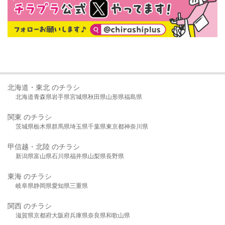
北海道・東北 のチラシ
北海道
青森県
岩手県
宮城県
秋田県
山形県
福島県
関東 のチラシ
茨城県
栃木県
群馬県
埼玉県
千葉県
東京都
神奈川県
甲信越・北陸 のチラシ
新潟県
富山県
石川県
福井県
山梨県
長野県
東海 のチラシ
岐阜県
静岡県
愛知県
三重県
関西 のチラシ
滋賀県
京都府
大阪府
兵庫県
奈良県
和歌山県