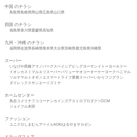
中国 のチラシ
鳥取県
島根県
岡山県
広島県
山口県
四国 のチラシ
徳島県
香川県
愛媛県
高知県
九州・沖縄 のチラシ
福岡県
佐賀県
長崎県
熊本県
大分県
宮崎県
鹿児島県
沖縄県
スーパー
いなげや
西條
アマノパークス
ベイシア
ビッグヨーサン
イトーヨーカドー
イオン
カスミ
マルエツ
スーパーバリュー
ヤオコー
オーケー
ヨークベニマル
ツルヤ
マルト
オギノ
エスマート
ライフ
業務スーパー
いかり
フジグラン
ダイレックス
サンエー
イズミヤ
ホームセンター
島忠
コメリ
ナフコ
コーナン
カインズ
アストロプロダクツ
DCM
ジョイフル本田
ファッション
ユニクロ
しまむら
アベイル
AOKI
はるやま
サカゼン
ドラッグストア