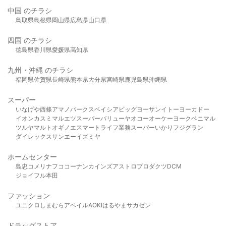
中国 のチラシ
鳥取県
島根県
岡山県
広島県
山口県
四国 のチラシ
徳島県
香川県
愛媛県
高知県
九州・沖縄 のチラシ
福岡県
佐賀県
長崎県
熊本県
大分県
宮崎県
鹿児島県
沖縄県
スーパー
いなげや
西條
アマノパークス
ベイシア
ビッグヨーサン
イトーヨーカドー
イオン
カスミ
マルエツ
スーパーバリュー
ヤオコー
オーケー
ヨークベニマル
ツルヤ
マルト
オギノ
エスマート
ライフ
業務スーパー
いかり
フジグラン
ダイレックス
サンエー
イズミヤ
ホームセンター
島忠
コメリ
ナフコ
コーナン
カインズ
アストロプロダクツ
DCM
ジョイフル本田
ファッション
ユニクロ
しまむら
アベイル
AOKI
はるやま
サカゼン
ドラッグストア