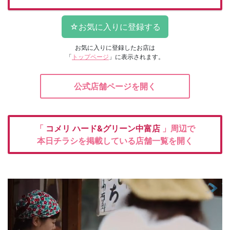
お気に入りに登録したお店は
「
トップページ
」に表示されます。
公式店舗ページを開く
「
コメリ
ハード&グリーン中富店
」周辺で
本日チラシを掲載している店舗一覧を開く