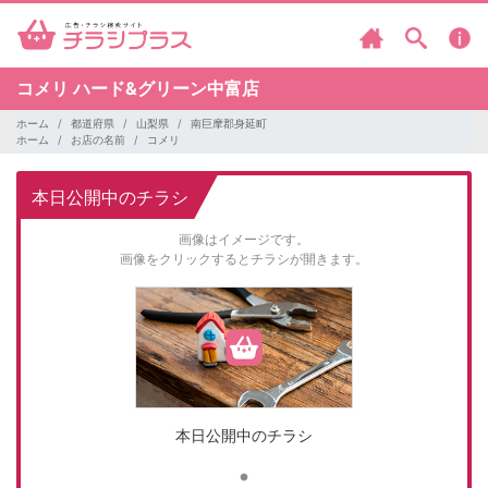
コメリ
ハード&グリーン中富店
ホーム
都道府県
山梨県
南巨摩郡身延町
ホーム
お店の名前
コメリ
本日公開中のチラシ
画像はイメージです。
画像をクリックするとチラシが開きます。
本日公開中のチラシ