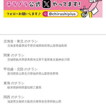
北海道・東北 のチラシ
北海道
青森県
岩手県
宮城県
秋田県
山形県
福島県
関東 のチラシ
茨城県
栃木県
群馬県
埼玉県
千葉県
東京都
神奈川県
甲信越・北陸 のチラシ
新潟県
富山県
石川県
福井県
山梨県
長野県
東海 のチラシ
岐阜県
静岡県
愛知県
三重県
関西 のチラシ
滋賀県
京都府
大阪府
兵庫県
奈良県
和歌山県