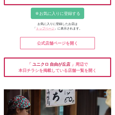
お気に入りに登録したお店は
「
トップページ
」に表示されます。
公式店舗ページを開く
「
ユニクロ
自由が丘店
」周辺で
本日チラシを掲載している店舗一覧を開く