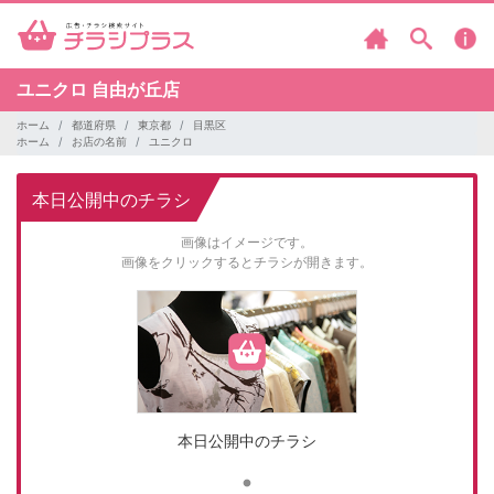
ユニクロ
自由が丘店
ホーム
都道府県
東京都
目黒区
ホーム
お店の名前
ユニクロ
本日公開中のチラシ
画像はイメージです。
画像をクリックするとチラシが開きます。
本日公開中のチラシ