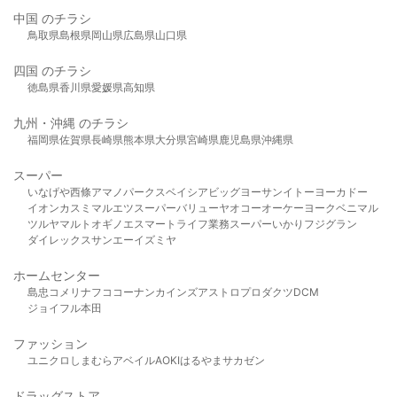
中国 のチラシ
鳥取県
島根県
岡山県
広島県
山口県
四国 のチラシ
徳島県
香川県
愛媛県
高知県
九州・沖縄 のチラシ
福岡県
佐賀県
長崎県
熊本県
大分県
宮崎県
鹿児島県
沖縄県
スーパー
いなげや
西條
アマノパークス
ベイシア
ビッグヨーサン
イトーヨーカドー
イオン
カスミ
マルエツ
スーパーバリュー
ヤオコー
オーケー
ヨークベニマル
ツルヤ
マルト
オギノ
エスマート
ライフ
業務スーパー
いかり
フジグラン
ダイレックス
サンエー
イズミヤ
ホームセンター
島忠
コメリ
ナフコ
コーナン
カインズ
アストロプロダクツ
DCM
ジョイフル本田
ファッション
ユニクロ
しまむら
アベイル
AOKI
はるやま
サカゼン
ドラッグストア