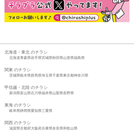
北海道・東北 のチラシ
北海道
青森県
岩手県
宮城県
秋田県
山形県
福島県
関東 のチラシ
茨城県
栃木県
群馬県
埼玉県
千葉県
東京都
神奈川県
甲信越・北陸 のチラシ
新潟県
富山県
石川県
福井県
山梨県
長野県
東海 のチラシ
岐阜県
静岡県
愛知県
三重県
関西 のチラシ
滋賀県
京都府
大阪府
兵庫県
奈良県
和歌山県