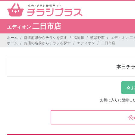
二日市店
エディオン
ホーム
都道府県からチラシを探す
福岡県
筑紫野市
エディオン 二
ホーム
お店の名前からチラシを探す
エディオン
二日市店
本日チ
お気に入りに登録し
公