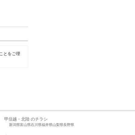
ことをご理
甲信越・北陸 のチラシ
新潟県
富山県
石川県
福井県
山梨県
長野県