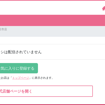
日市店
ラシは配信されていません
たお店は
「
トップページ
」に表示されます。
式店舗ページを開く