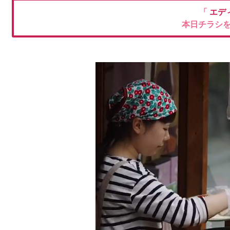
「
エデ
本日チラシ