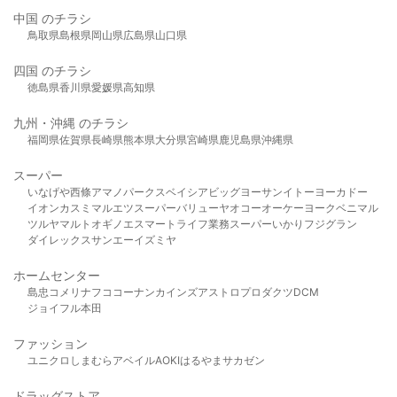
中国 のチラシ
鳥取県
島根県
岡山県
広島県
山口県
四国 のチラシ
徳島県
香川県
愛媛県
高知県
九州・沖縄 のチラシ
福岡県
佐賀県
長崎県
熊本県
大分県
宮崎県
鹿児島県
沖縄県
スーパー
いなげや
西條
アマノパークス
ベイシア
ビッグヨーサン
イトーヨーカドー
イオン
カスミ
マルエツ
スーパーバリュー
ヤオコー
オーケー
ヨークベニマル
ツルヤ
マルト
オギノ
エスマート
ライフ
業務スーパー
いかり
フジグラン
ダイレックス
サンエー
イズミヤ
ホームセンター
島忠
コメリ
ナフコ
コーナン
カインズ
アストロプロダクツ
DCM
ジョイフル本田
ファッション
ユニクロ
しまむら
アベイル
AOKI
はるやま
サカゼン
ドラッグストア