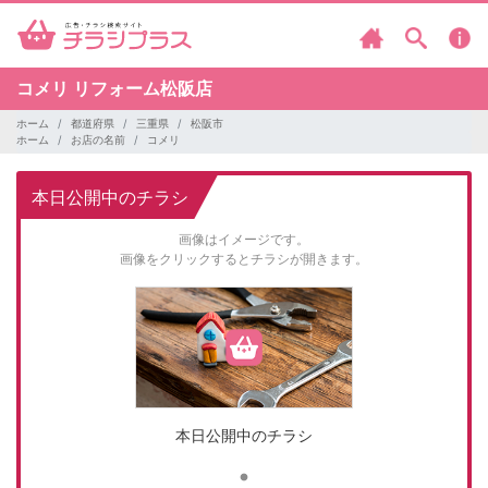
コメリ
リフォーム松阪店
ホーム
都道府県
三重県
松阪市
ホーム
お店の名前
コメリ
本日公開中のチラシ
画像はイメージです。
画像をクリックするとチラシが開きます。
本日公開中のチラシ