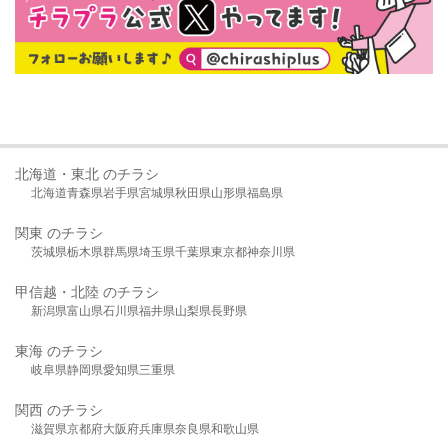
北海道・東北 のチラシ
北海道
青森県
岩手県
宮城県
秋田県
山形県
福島県
関東 のチラシ
茨城県
栃木県
群馬県
埼玉県
千葉県
東京都
神奈川県
甲信越・北陸 のチラシ
新潟県
富山県
石川県
福井県
山梨県
長野県
東海 のチラシ
岐阜県
静岡県
愛知県
三重県
関西 のチラシ
滋賀県
京都府
大阪府
兵庫県
奈良県
和歌山県