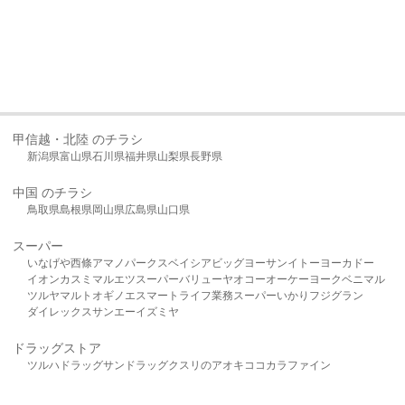
甲信越・北陸 のチラシ
新潟県
富山県
石川県
福井県
山梨県
長野県
中国 のチラシ
鳥取県
島根県
岡山県
広島県
山口県
スーパー
いなげや
西條
アマノパークス
ベイシア
ビッグヨーサン
イトーヨーカドー
イオン
カスミ
マルエツ
スーパーバリュー
ヤオコー
オーケー
ヨークベニマル
ツルヤ
マルト
オギノ
エスマート
ライフ
業務スーパー
いかり
フジグラン
ダイレックス
サンエー
イズミヤ
ドラッグストア
ツルハドラッグ
サンドラッグ
クスリのアオキ
ココカラファイン