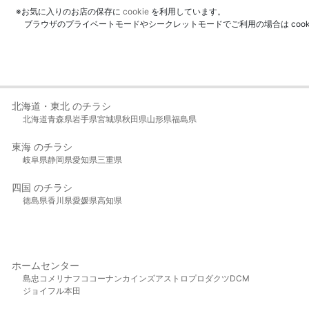
※お気に入りのお店の保存に
cookie
を利用しています。
ブラウザのプライベートモードやシークレットモードでご利用の場合は coo
北海道・東北 のチラシ
北海道
青森県
岩手県
宮城県
秋田県
山形県
福島県
東海 のチラシ
岐阜県
静岡県
愛知県
三重県
四国 のチラシ
徳島県
香川県
愛媛県
高知県
ホームセンター
島忠
コメリ
ナフコ
コーナン
カインズ
アストロプロダクツ
DCM
ジョイフル本田