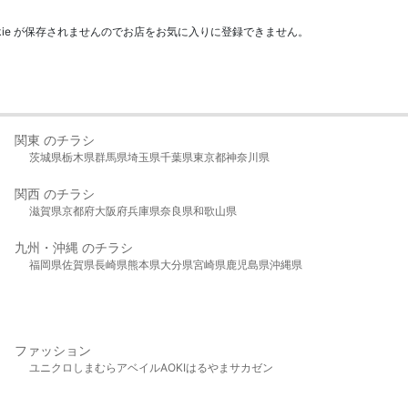
kie が保存されませんのでお店をお気に入りに登録できません。
関東 のチラシ
茨城県
栃木県
群馬県
埼玉県
千葉県
東京都
神奈川県
関西 のチラシ
滋賀県
京都府
大阪府
兵庫県
奈良県
和歌山県
九州・沖縄 のチラシ
福岡県
佐賀県
長崎県
熊本県
大分県
宮崎県
鹿児島県
沖縄県
ファッション
ユニクロ
しまむら
アベイル
AOKI
はるやま
サカゼン