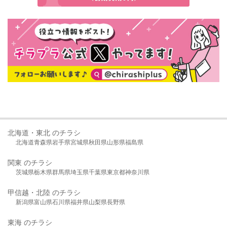
北海道・東北 のチラシ
北海道
青森県
岩手県
宮城県
秋田県
山形県
福島県
関東 のチラシ
茨城県
栃木県
群馬県
埼玉県
千葉県
東京都
神奈川県
甲信越・北陸 のチラシ
新潟県
富山県
石川県
福井県
山梨県
長野県
東海 のチラシ