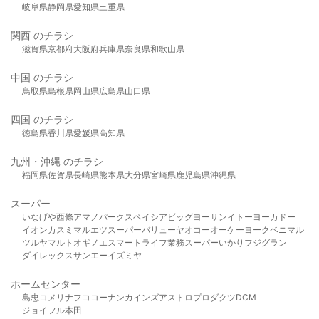
岐阜県
静岡県
愛知県
三重県
関西 のチラシ
滋賀県
京都府
大阪府
兵庫県
奈良県
和歌山県
中国 のチラシ
鳥取県
島根県
岡山県
広島県
山口県
四国 のチラシ
徳島県
香川県
愛媛県
高知県
九州・沖縄 のチラシ
福岡県
佐賀県
長崎県
熊本県
大分県
宮崎県
鹿児島県
沖縄県
スーパー
いなげや
西條
アマノパークス
ベイシア
ビッグヨーサン
イトーヨーカドー
イオン
カスミ
マルエツ
スーパーバリュー
ヤオコー
オーケー
ヨークベニマル
ツルヤ
マルト
オギノ
エスマート
ライフ
業務スーパー
いかり
フジグラン
ダイレックス
サンエー
イズミヤ
ホームセンター
島忠
コメリ
ナフコ
コーナン
カインズ
アストロプロダクツ
DCM
ジョイフル本田