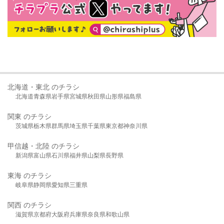
北海道・東北 のチラシ
北海道
青森県
岩手県
宮城県
秋田県
山形県
福島県
関東 のチラシ
茨城県
栃木県
群馬県
埼玉県
千葉県
東京都
神奈川県
甲信越・北陸 のチラシ
新潟県
富山県
石川県
福井県
山梨県
長野県
東海 のチラシ
岐阜県
静岡県
愛知県
三重県
関西 のチラシ
滋賀県
京都府
大阪府
兵庫県
奈良県
和歌山県