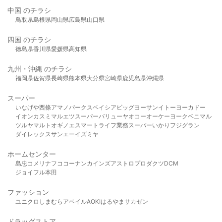
中国 のチラシ
鳥取県
島根県
岡山県
広島県
山口県
四国 のチラシ
徳島県
香川県
愛媛県
高知県
九州・沖縄 のチラシ
福岡県
佐賀県
長崎県
熊本県
大分県
宮崎県
鹿児島県
沖縄県
スーパー
いなげや
西條
アマノパークス
ベイシア
ビッグヨーサン
イトーヨーカドー
イオン
カスミ
マルエツ
スーパーバリュー
ヤオコー
オーケー
ヨークベニマル
ツルヤ
マルト
オギノ
エスマート
ライフ
業務スーパー
いかり
フジグラン
ダイレックス
サンエー
イズミヤ
ホームセンター
島忠
コメリ
ナフコ
コーナン
カインズ
アストロプロダクツ
DCM
ジョイフル本田
ファッション
ユニクロ
しまむら
アベイル
AOKI
はるやま
サカゼン
ドラッグストア