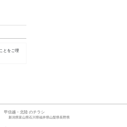
ことをご理
甲信越・北陸 のチラシ
新潟県
富山県
石川県
福井県
山梨県
長野県