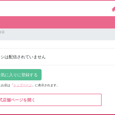
寺店
ラシは配信されていません
たお店は
「
トップページ
」に表示されます。
式店舗ページを開く