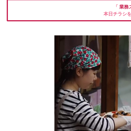
「
業務
本日チラシ